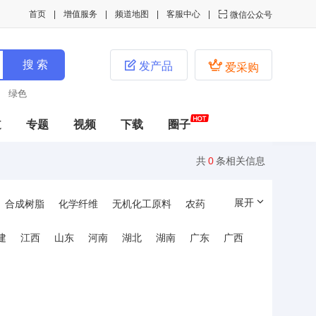
首页
增值服务
频道地图
客服中心

微信公众号


发产品
爱采购
绿色
道
专题
视频
下载
圈子
共
0
条相关信息
展开
合成树脂
化学纤维
无机化工原料
农药
化工机械
橡胶机械与模具
颜料
建
江西
山东
河南
湖北
湖南
广东
广西
加剂
涂料
橡胶原料
化学助剂
橡胶制品