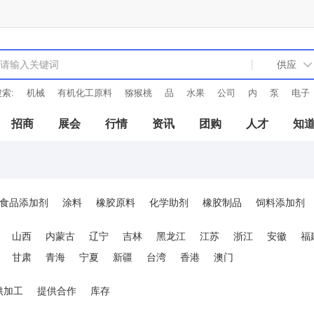
索:
机械
有机化工原料
猕猴桃
品
水果
公司
内
泵
电子
招商
展会
行情
资讯
团购
人才
知
食品添加剂
涂料
橡胶原料
化学助剂
橡胶制品
饲料添加剂
品
日用化学品
信息用化学品
塑料制品
化学矿
塑料原料
山西
内蒙古
辽宁
吉林
黑龙江
江苏
浙江
安徽
福
学品
合成药品
有机化工原料
染料
塑料机械与模具
食品添
甘肃
青海
宁夏
新疆
台湾
香港
澳门
供加工
提供合作
库存