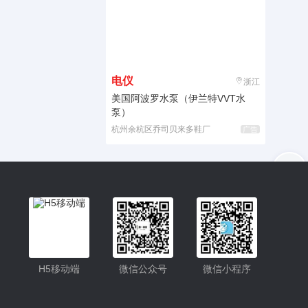
电仪
浙江
美国阿波罗水泵（伊兰特VVT水
泵）
杭州余杭区乔司贝来多鞋厂
广告
入驻
客服
小程序更便捷的查找产品
小程序
H5移动端
微信公众号
微信小程序
公众号