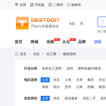
全国
手机版
二维码
购物车
全国
热门搜
首页
商城
采购
企业
品牌
供应
首页
供应
化工网
橡胶原料
>
>
>
行业分类
有机化工原料
染料
塑料机械与模具
化学肥料
化学试剂
胶粘剂
原油及制
地区选择
全部
北京
上海
天津
重庆
河北
精细化学品
化工
林产化学品
煤炭化
海南
四川
贵州
云南
西藏
陕西
饲料添加剂
合成树脂
信息类别
全部
供应
提供服务
供应二手
提