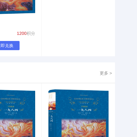
1200
积分
立即兑换
更多 >