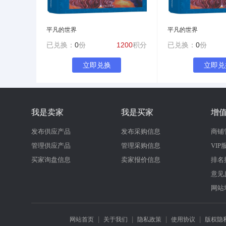
平凡的世界
平凡的世界
已兑换：
0
份
1200
积分
已兑换：
0
份
立即兑换
立即兑
我是卖家
我是买家
增
发布供应产品
发布采购信息
商铺
管理供应产品
管理采购信息
VIP
买家询盘信息
卖家报价信息
排名
意见
网站
|
|
|
|
网站首页
关于我们
隐私政策
使用协议
版权隐