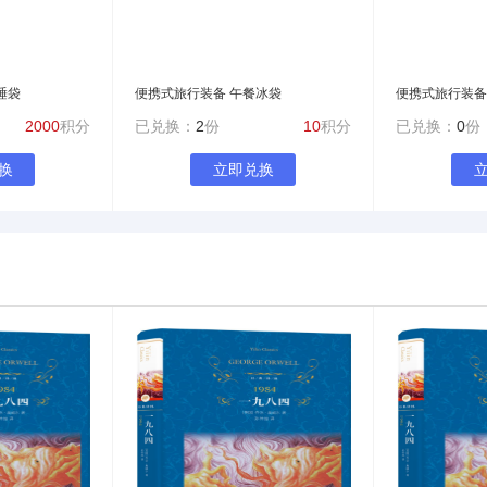
睡袋
便携式旅行装备 午餐冰袋
便携式旅行装备
2000
积分
已兑换：
2
份
10
积分
已兑换：
0
份
换
立即兑换