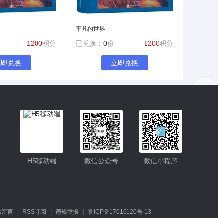
平凡的世界
1200
积分
已兑换：
0
份
1200
积分
立即兑换
立即兑换
入驻
客服
小程序更便捷的查找产品
小程序
H5移动端
微信公众号
微信小程序
公众号
|
|
|
站留言
RSS订阅
违规举报
鲁ICP备17016120号-13