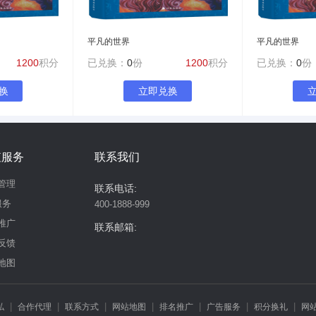
平凡的世界
平凡的世界
1200
积分
已兑换：
0
份
1200
积分
已兑换：
0
份
换
立即兑换
值服务
联系我们
管理
联系电话:
服务
400-1888-999
推广
联系邮箱:
反馈
地图
|
|
|
|
|
|
|
私
合作代理
联系方式
网站地图
排名推广
广告服务
积分换礼
网