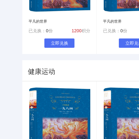
平凡的世界
平凡的世界
已兑换：
0
份
1200
积分
已兑换：
0
份
立即兑换
立即兑
健康运动