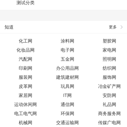
测试分类
知道
更多
化工网
涂料网
塑胶网
化妆品网
电子网
家电网
汽配网
五金网
照明网
印刷网
办公用品网
纺织网
服装网
建筑建材网
服饰网
皮革网
玩具网
冶金矿产网
家居网
IT网
安防网
运动休闲网
通信网
礼品网
电工电气网
环保网
商务服务网
机械网
交通运输网
传媒广电网