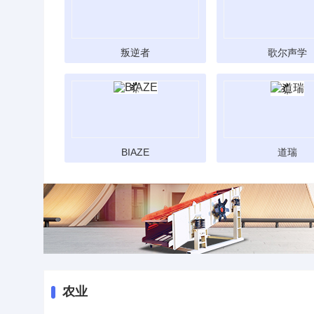
地区：北京 - 石景山区
地区：北京 - 石
查看品牌
查看品牌
叛逆者
歌尔声学
叛逆者
歌尔声学
地区：北京 - 石景山区
地区：北京 - 石
查看品牌
查看品牌
BIAZE
道瑞
BIAZE
道瑞
地区：北京 - 石景山区
地区：北京 - 石
查看品牌
查看品牌
农业