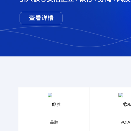
品胜
VOIA