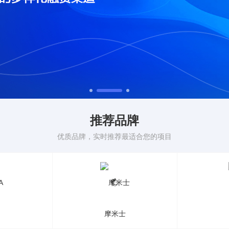
推荐品牌
优质品牌，实时推荐最适合您的项目
摩米士