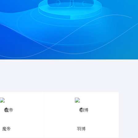
魔帝
羽博