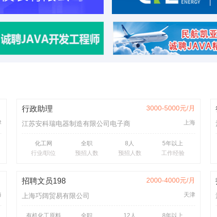
月
3000-5000元/月
行政助理
津
上海
江苏安科瑞电器制造有限公司电子商
务
化工网
全职
8人
5年以上
行业/职位
预招人数
预招人数
工作经验
月
2000-4000元/月
招聘文员198
海
天津
上海巧阔贸易有限公司
有机化工原料
全职
12人
8年以上