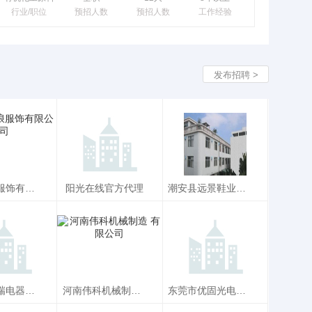
行业/职位
预招人数
预招人数
工作经验
发布招聘 >
成都圣浪服饰有限公司
阳光在线官方代理
潮安县远景鞋业有限公司
浪服饰有限
阳光在线官方代理
潮安县远景鞋业有
公司
限公司
13
招聘文员10
招聘文员9
11
江苏安科瑞电器制造有限公司电子商务
河南伟科机械制造 有限公司
东莞市优固光电科技有限公司优固光电