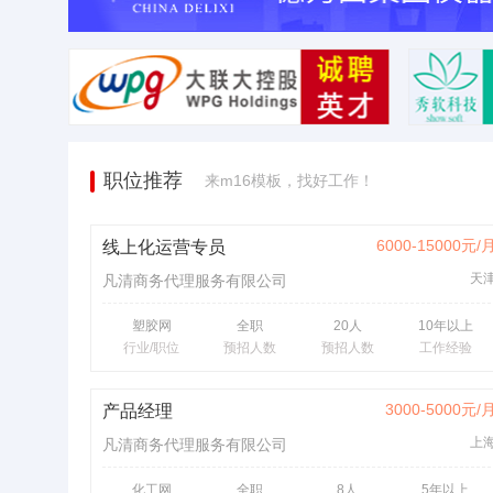
职位推荐
来m16模板，找好工作！
6000-15000元/
线上化运营专员
天
凡清商务代理服务有限公司
塑胶网
全职
20人
10年以上
行业/职位
预招人数
预招人数
工作经验
3000-5000元/
产品经理
上
凡清商务代理服务有限公司
化工网
全职
8人
5年以上