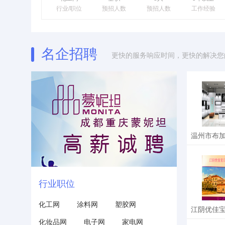
行业/职位
预招人数
预招人数
工作经验
名企招聘
更快的服务响应时间，更快的解决您
温州市布
口有
行业职位
招聘文员
招聘文员
化工网
涂料网
塑胶网
招聘文员
更多职位
化妆品网
电子网
家电网