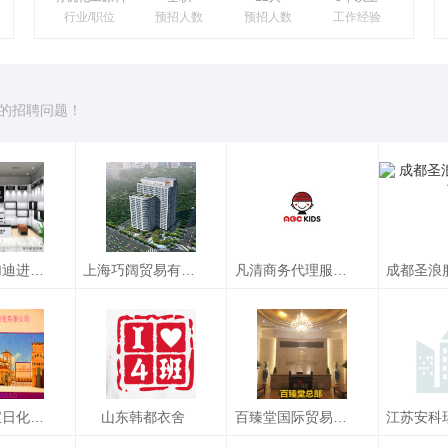
行业/职位
预招人数
预招人数
工作经验
的招聘问题！
温州市布加迪进出口有限公司
上海巧阔贸易有限公司
凡清商务代理服务有限公司
加迪进出
上海巧阔贸易有限
凡清商务代理服务
成都圣
限公司
公司
有限公司
18
招聘文员198
线上化运营专员
招聘文员
17
招聘文员15
产品经理
招聘文员
16
招聘文员14
江阴优佳宝日化有限公司
山东韩都衣舍
百臻堂国际贸易有限公司营销部
更多职位