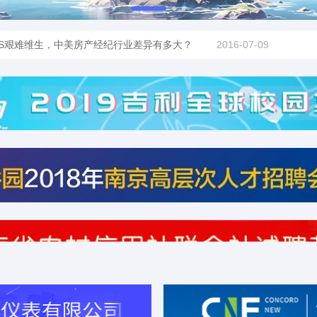
S艰难维生，中美房产经纪行业差异有多大？
2016-07-09
晴后雨气温起伏大 南方多雨(图)
2016-06-11
回应冲之鸟争议 手握拳“全力捍卫”
2016-06-11
”登山英雄刘连满因病逝世 享年83岁
2016-06-11
席唐一军被提名市长 曾有纪检经历
2016-06-11
日起统一佩戴新式标志服饰(图)
2016-06-11
喂的"快乐猪"将被宰 成其就职晚宴菜
2016-06-11
菠萝价格大跌 2毛一斤无人问津(图)
2016-06-11
S艰难维生，中美房产经纪行业差异有多大？
2016-07-09