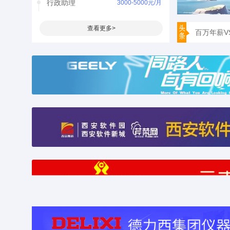
行政助理
3000-5000元/月
百万年薪V
产品经理
3000-5000元/月
查看更多>
五一北方先
招聘文员198
2000-4000元/月
蔡英文首度
招聘文员18
2000-4000元/月
“珠峰人梯
宁波政协主
武警部队明
蔡英文亲手
央视曝广东
百万年薪V