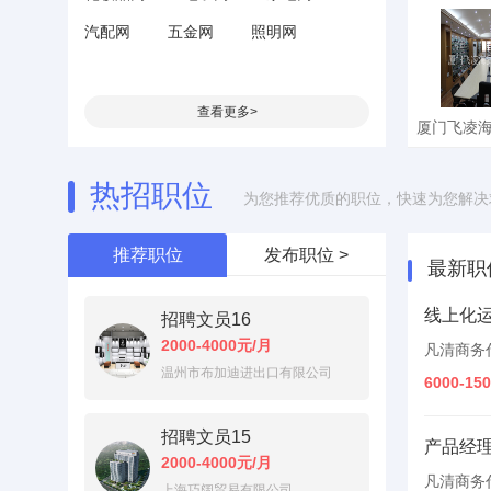
汽配网
五金网
照明网
江阴优佳
限
招聘文员招
查看更多>
热招职位
厦门飞凌
为您推荐优质的职位，快速为您解决
限
招聘文员
推荐职位
发布职位 >
最新职
线上化
招聘文员16
2000-4000元/月
凡清商务
温州市布加迪进出口有限公司
6000-15
招聘文员15
产品经
2000-4000元/月
凡清商务
上海巧阔贸易有限公司