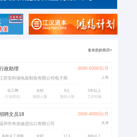
发布您的简历>
3000-5000元/月
行政助理
上海
江苏安科瑞电器制造有限公司电子商
务
化工网
全职
8人
5年以上
行业/职位
预招人数
预招人数
工作经验
2000-4000元/月
招聘文员18
天津
温州市布加迪进出口有限公司
有机化工原料
全职
12人
8年以上