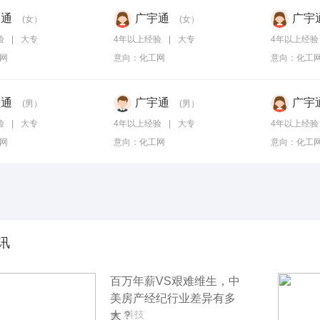
宇通
广宇通
广宇
(女）
(女）
验
|
大专
4年以上经验
|
大专
4年以上经验
网
意向：
化工网
意向：
化工
宇通
广宇通
广宇
(男）
(男）
验
|
大专
4年以上经验
|
大专
4年以上经验
网
意向：
化工网
意向：
化工
讯
百万年薪VS艰难维生，中
美房产经纪行业差异有多
科技
大？