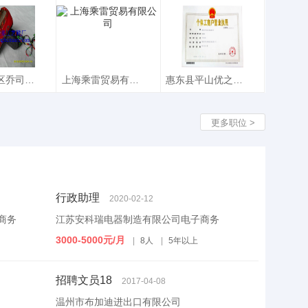
科瑞电器制
河南伟科机械制造
东莞市优固光电科
公司电子商
有限公司
技有限公司优固光
理
招聘文员7
招聘文员12
理
招聘文员6
务
电
8
杭州余杭区乔司贝来多鞋厂
上海乘雷贸易有限公司
惠东县平山优之童品服装店
位
杭区乔司贝
上海乘雷贸易有限
惠东县平山优之童
更多职位 >
多鞋厂
公司
品服装店
2
招聘文员1
招聘文员
行政助理
2020-02-12
商务
江苏安科瑞电器制造有限公司电子商务
3000-5000元/月
|
8人
|
5年以上
招聘文员18
2017-04-08
温州市布加迪进出口有限公司