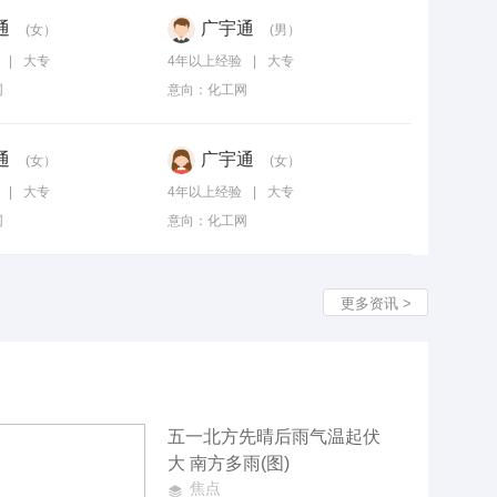
通
广宇通
(女）
(男）
|
大专
4年以上经验
|
大专
网
意向：
化工网
通
广宇通
(女）
(女）
|
大专
4年以上经验
|
大专
网
意向：
化工网
更多资讯 >
五一北方先晴后雨气温起伏
大 南方多雨(图)
焦点