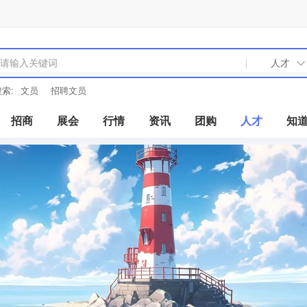
索:
文员
招聘文员
招商
展会
行情
资讯
团购
人才
知
菠萝价格大跌 2毛一斤无人问津(图)
2016-06-11