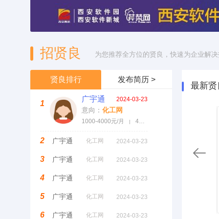
招贤良
为您推荐全方位的贤良，快速为企业解决
贤良排行
发布简历 >
最新贤
广宇通
2024-03-23
1
意向：
化工网
推荐
推荐
推荐
1000-4000元/月
4年以上经验
|
2
广宇通
化工网
2024-03-23
3
广宇通
化工网
2024-03-23
广宇通
广宇通
化工网
化工网
4
广宇通
化工网
2024-03-23
大专
4年以上经验
|
大专
4年以上经验
|
大专
5
广宇通
化工网
2024-03-23
关注贤良
关注贤良
6
广宇通
化工网
2024-03-23