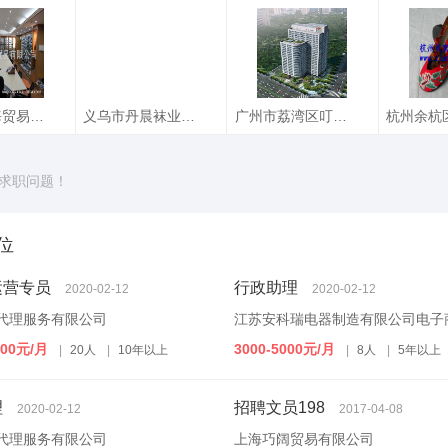
宝日化有
山东韩都衣舍
百臻堂国际贸易有
江苏安
公司
限公司营销部
造有限
聘文员...
招聘文员招聘文员...
招聘文员招聘文员
行政助
行政助
招聘文员
厦门飞凌海贸易有限公司
义乌市丹晨袜业有限公司
广州市荔湾区叮当雨百货商行
更多职
海贸易有
义乌市丹晨袜业有
广州市荔湾区叮当
杭州余
求职问题！
公司
限公司
雨百货商行
来
5
招聘文员4
招聘文员3
招聘文员
位
运营专员
行政助理
2020-02-12
2020-02-12
代理服务有限公司
江苏安科瑞电器制造有限公司电子
000元/月
3000-5000元/月
|
20人
|
10年以上
|
8人
|
5年以上
理
招聘文员198
2020-02-12
2017-04-08
代理服务有限公司
上海巧阔贸易有限公司