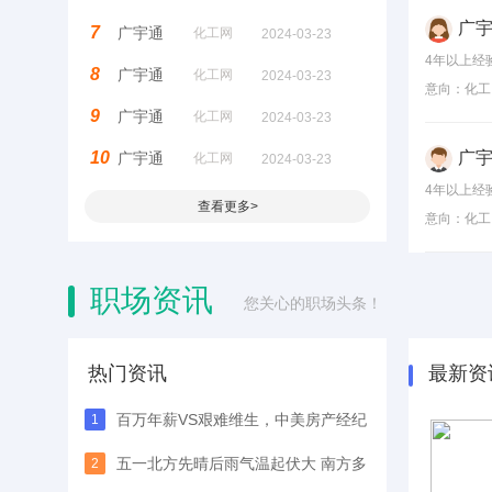
广
7
广宇通
化工网
2024-03-23
4年以上经
8
广宇通
化工网
2024-03-23
意向：
化工
9
广宇通
化工网
2024-03-23
广
10
广宇通
化工网
2024-03-23
4年以上经
查看更多>
意向：
化工
职场资讯
您关心的职场头条！
热门资讯
最新资
百万年薪VS艰难维生，中美房产经纪
1
行业差异有多大？
五一北方先晴后雨气温起伏大 南方多
2