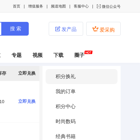
首页
增值服务
频道地图
客服中心

微信公众号


发产品
爱采购
道
专题
视频
下载
圈子
库存
立即兑换
积分换礼
我的订单
立即兑换
10
积分中心
时尚数码
经典书籍