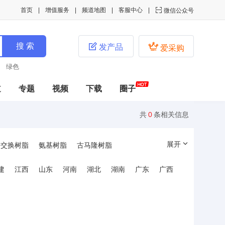
首页
增值服务
频道地图
客服中心

微信公众号


发产品
爱采购
绿色
道
专题
视频
下载
圈子
共
0
条相关信息
展开
子交换树脂
氨基树脂
古马隆树脂
建
江西
山东
河南
湖北
湖南
广东
广西