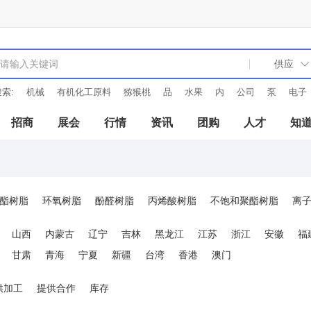
索:
机械
有机化工原料
猕猴桃
品
水果
内
公司
泵
电子
招商
展会
行情
资讯
团购
人才
知
酯树脂
环氧树脂
酚醛树脂
丙烯酸树脂
不饱和聚酯树脂
离
山西
内蒙古
辽宁
吉林
黑龙江
江苏
浙江
安徽
福
甘肃
青海
宁夏
新疆
台湾
香港
澳门
供加工
提供合作
库存