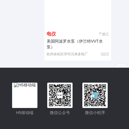
电仪
浙江
美国阿波罗水泵（伊兰特VVT水
泵）
杭州余杭区乔司贝来多鞋厂
广告
入驻
客服
小程序
H5移动端
微信公众号
微信小程序
公众号