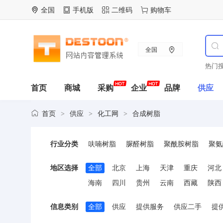
全国
手机版
二维码
购物车
全国
热门搜
首页
商城
采购
企业
品牌
供应
首页
供应
化工网
合成树脂
>
>
>
行业分类
呋喃树脂
脲醛树脂
聚酰胺树脂
聚氨
有机硅树脂
其它合成树脂
地区选择
全部
北京
上海
天津
重庆
河北
海南
四川
贵州
云南
西藏
陕西
信息类别
全部
供应
提供服务
供应二手
提