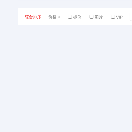
综合排序
价格
标价
图片
VIP