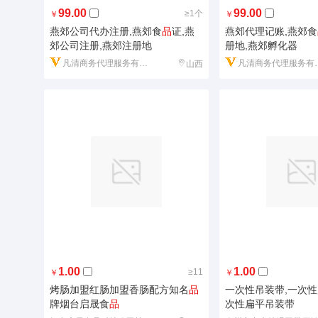
99.00
99.00
≥1个
￥
￥
燕郊公司代办注册,燕郊食
品
证,燕
燕郊代理记账,燕郊食
郊公司注册,燕郊注册地
册地,燕郊孵化器
凡清商务代理服务有限公司
凡清商务代理服务有限公司
山西
1.00
1.00
≥11
￥
￥
烤肠加盟红肠加盟香肠配方知名
品
一次性吊装带,一次性
牌烟台启晟食
品
次性扁平吊装带