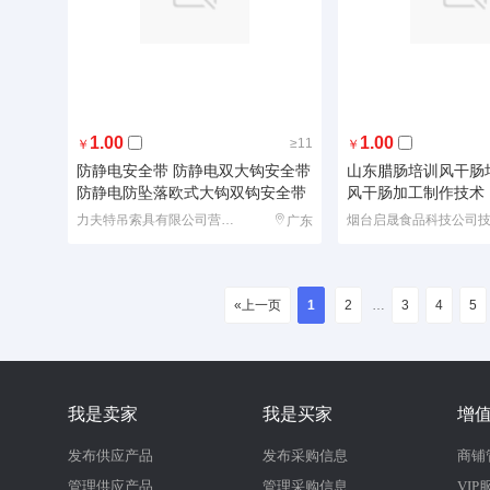
1.00
1.00
≥11
￥
￥
防静电安全带 防静电双大钩安全带
山东腊肠培训风干肠
防静电防坠落欧式大钩双钩安全带
风干肠加工制作技术
力夫特吊索具有限公司营销部
广东
«上一页
1
2
…
3
4
5
我是卖家
我是买家
增
发布供应产品
发布采购信息
商铺
管理供应产品
管理采购信息
VIP