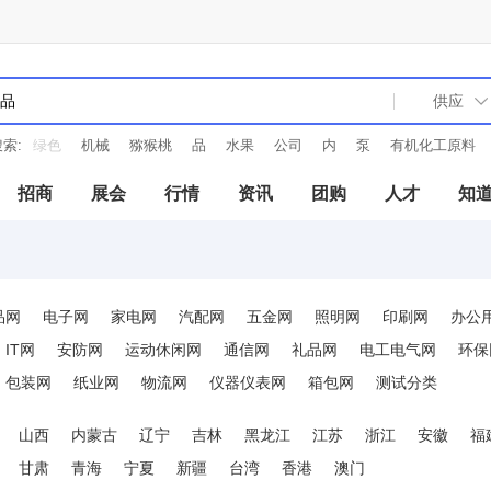
索:
机械
猕猴桃
品
水果
公司
内
泵
有机化工原料
电子
招商
展会
行情
资讯
团购
人才
知
品网
电子网
家电网
汽配网
五金网
照明网
印刷网
办公
IT网
安防网
运动休闲网
通信网
礼品网
电工电气网
环保
包装网
纸业网
物流网
仪器仪表网
箱包网
测试分类
山西
内蒙古
辽宁
吉林
黑龙江
江苏
浙江
安徽
福
甘肃
青海
宁夏
新疆
台湾
香港
澳门