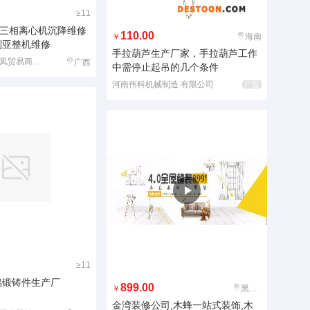
≥11
三相离心机沉降维修
110.00
￥
海南
利亚整机维修
手拉葫芦生产厂家，手拉葫芦工作
钦州市钦北区威凤贸易商行(微型企业)
广西
中需停止起吊的几个条件
河南伟科机械制造 有限公司
广告
≥11
铝锻铸件生产厂
899.00
￥
黑龙江
金湾装修公司,木蜂一站式装饰,木