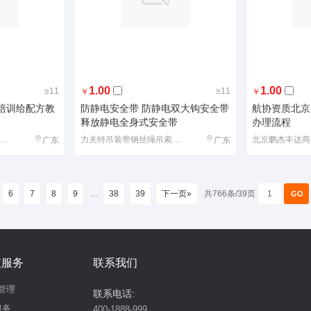
1.00
1.00
≥11
≥11
￥
￥
培训给配方教
防静电安全带 防静电双大钩安全带
航协资质北京 
释放静电全身式安全带
办理流程
烟台启晟食品科技公司技术部
力夫特吊装带钢丝绳吊索具有限公司销售部
广东
广东
6
7
8
9
…
38
39
下一页»
共766条/39页
值服务
联系我们
管理
联系电话:
服务
400-1888-999