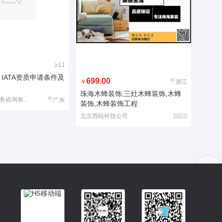
≥11
IATA资质申请条件及
699.00
￥
浙江
珠海木蜂装饰,三灶木蜂装饰,木蜂
北京鹏杰丰达商务咨询有限公司
广东
装饰,木蜂装饰工程
北京西站科技公司
广告
入驻
客服