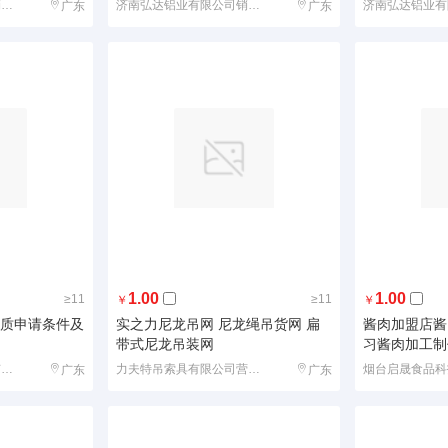
泰州市力夫特绳网带厂销售部
济南弘达铝业有限公司销售部
广东
广东
1.00
1.00
≥11
≥11
￥
￥
A资质申请条件及
实之力尼龙吊网 尼龙绳吊货网 扁
酱肉加盟店酱
带式尼龙吊装网
习酱肉加工制
北京鹏杰丰达商务咨询有限公司
力夫特吊索具有限公司营销部
广东
广东