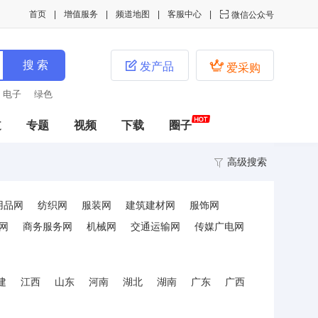
首页
增值服务
频道地图
客服中心

微信公众号


发产品
爱采购
绿色
道
专题
视频
下载
圈子
高级搜索
用品网
纺织网
服装网
建筑建材网
服饰网
网
商务服务网
机械网
交通运输网
传媒广电网
建
江西
山东
河南
湖北
湖南
广东
广西