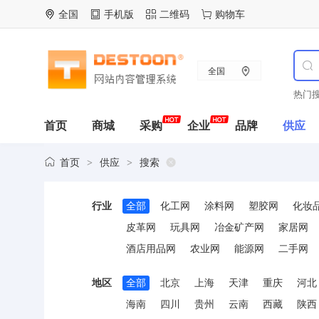
全国
手机版
二维码
购物车
全国
热门搜
首页
商城
采购
企业
品牌
供应
首页
供应
搜索
>
>
行业
全部
化工网
涂料网
塑胶网
化妆
皮革网
玩具网
冶金矿产网
家居网
酒店用品网
农业网
能源网
二手网
地区
全部
北京
上海
天津
重庆
河北
海南
四川
贵州
云南
西藏
陕西