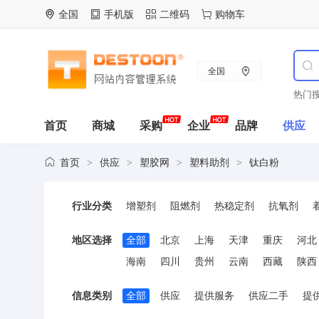
全国
手机版
二维码
购物车
全国
热门搜
首页
商城
采购
企业
品牌
供应
首页
供应
塑胶网
塑料助剂
钛白粉
>
>
>
>
行业分类
增塑剂
阻燃剂
热稳定剂
抗氧剂
固化剂与固化促进剂
抗菌剂
钛白粉
地区选择
全部
北京
上海
天津
重庆
河北
其它助剂
海南
四川
贵州
云南
西藏
陕西
信息类别
全部
供应
提供服务
供应二手
提