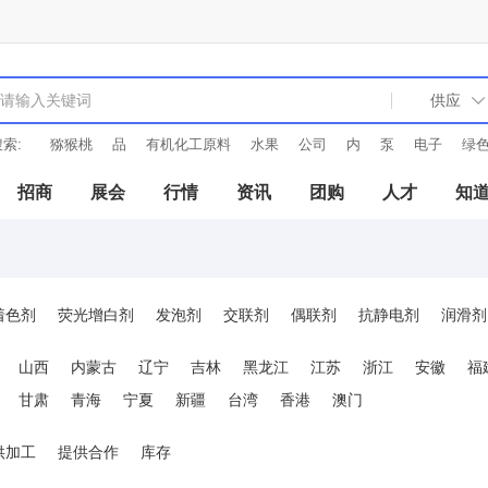
索:
猕猴桃
品
有机化工原料
水果
公司
内
泵
电子
绿
招商
展会
行情
资讯
团购
人才
知
着色剂
荧光增白剂
发泡剂
交联剂
偶联剂
抗静电剂
润滑剂
成核剂
分散剂
光亮剂
消光剂
填充剂
防雾剂
增韧增强剂
山西
内蒙古
辽宁
吉林
黑龙江
江苏
浙江
安徽
福
甘肃
青海
宁夏
新疆
台湾
香港
澳门
供加工
提供合作
库存