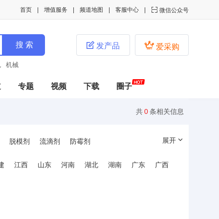
首页
增值服务
频道地图
客服中心

微信公众号


发产品
爱采购
色
机械
道
专题
视频
下载
圈子
共
0
条相关信息
展开
脱模剂
流滴剂
防霉剂
胶粘/相容剂
抗冲击性剂
加工改性剂
建
江西
山东
河南
湖北
湖南
广东
广西