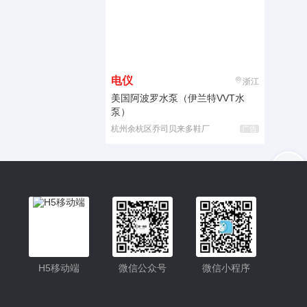
电仪
浙江
美国阿波罗水泵（伊兰特VVT水
泵）
杭州余杭区乔司贝来多鞋厂
广告
入驻
客服
小程序
H5移动端
微信公众号
微信小程序
公众号