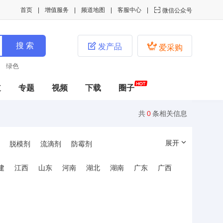
首页
增值服务
频道地图
客服中心

微信公众号


发产品
爱采购
绿色
道
专题
视频
下载
圈子
共
0
条相关信息
展开
脱模剂
流滴剂
防霉剂
胶粘/相容剂
抗冲击性剂
加工改性剂
建
江西
山东
河南
湖北
湖南
广东
广西