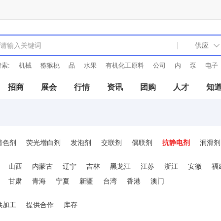
索:
机械
猕猴桃
品
水果
有机化工原料
公司
内
泵
电子
招商
展会
行情
资讯
团购
人才
知
着色剂
荧光增白剂
发泡剂
交联剂
偶联剂
抗静电剂
润滑剂
成核剂
分散剂
光亮剂
消光剂
填充剂
防雾剂
增韧增强剂
山西
内蒙古
辽宁
吉林
黑龙江
江苏
浙江
安徽
福
甘肃
青海
宁夏
新疆
台湾
香港
澳门
供加工
提供合作
库存