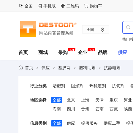
全国
手机版
二维码
购物车
全国
热门搜
首页
商城
采购
企业
品牌
供应
首页
供应
塑胶网
塑料助剂
抗静电剂
>
>
>
>
行业分类
增塑剂
阻燃剂
热稳定剂
抗氧剂
固化剂与固化促进剂
抗菌剂
钛白粉
地区选择
全部
北京
上海
天津
重庆
河北
其它助剂
海南
四川
贵州
云南
西藏
陕西
信息类别
全部
供应
提供服务
供应二手
提