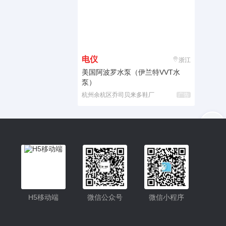
电仪
浙江
美国阿波罗水泵（伊兰特VVT水
泵）
杭州余杭区乔司贝来多鞋厂
广告
入驻
客服
小程序
H5移动端
微信公众号
微信小程序
公众号