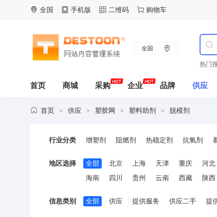
全国
手机版
二维码
购物车
全国
热门搜
首页
商城
采购
企业
品牌
供应
首页
供应
塑胶网
塑料助剂
脱模剂
>
>
>
>
行业分类
增塑剂
阻燃剂
热稳定剂
抗氧剂
固化剂与固化促进剂
抗菌剂
钛白粉
地区选择
全部
北京
上海
天津
重庆
河北
其它助剂
海南
四川
贵州
云南
西藏
陕西
信息类别
全部
供应
提供服务
供应二手
提