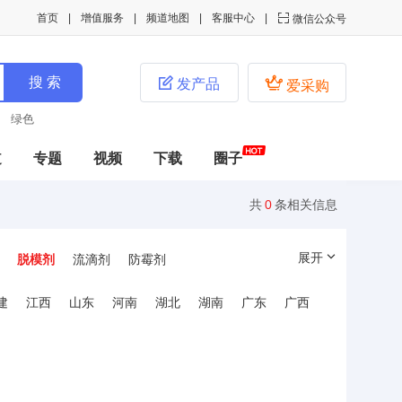
首页
增值服务
频道地图
客服中心

微信公众号


发产品
爱采购
绿色
道
专题
视频
下载
圈子
共
0
条相关信息
展开
脱模剂
流滴剂
防霉剂
胶粘/相容剂
抗冲击性剂
加工改性剂
建
江西
山东
河南
湖北
湖南
广东
广西