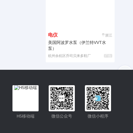
电仪
浙江
美国阿波罗水泵（伊兰特VVT水
泵）
杭州余杭区乔司贝来多鞋厂
广告
入驻
客服
小程序更便捷的查找产品
小程序
H5移动端
微信公众号
微信小程序
公众号