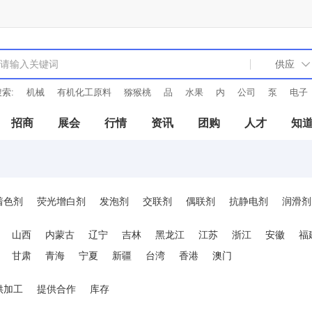
索:
机械
有机化工原料
猕猴桃
品
水果
内
公司
泵
电子
招商
展会
行情
资讯
团购
人才
知
着色剂
荧光增白剂
发泡剂
交联剂
偶联剂
抗静电剂
润滑剂
成核剂
分散剂
光亮剂
消光剂
填充剂
防雾剂
增韧增强剂
山西
内蒙古
辽宁
吉林
黑龙江
江苏
浙江
安徽
福
甘肃
青海
宁夏
新疆
台湾
香港
澳门
供加工
提供合作
库存