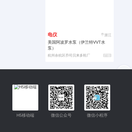
电仪
浙江
美国阿波罗水泵（伊兰特VVT水
泵）
杭州余杭区乔司贝来多鞋厂
广告
入驻
客服
小程序更便捷的查找产品
小程序
H5移动端
微信公众号
微信小程序
公众号