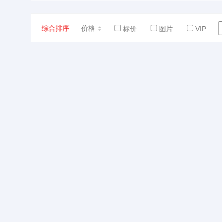
综合排序
价格
标价
图片
VIP