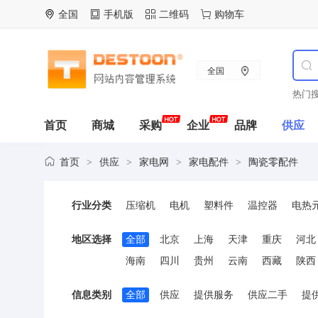
全国
手机版
二维码
购物车
全国
热门搜
首页
商城
采购
企业
品牌
供应
首页
供应
家电网
家电配件
陶瓷零配件
>
>
>
>
行业分类
压缩机
电机
塑料件
温控器
电热
陶瓷零配件
热保护器
线路板
模具
地区选择
全部
北京
上海
天津
重庆
河北
海南
四川
贵州
云南
西藏
陕西
信息类别
全部
供应
提供服务
供应二手
提