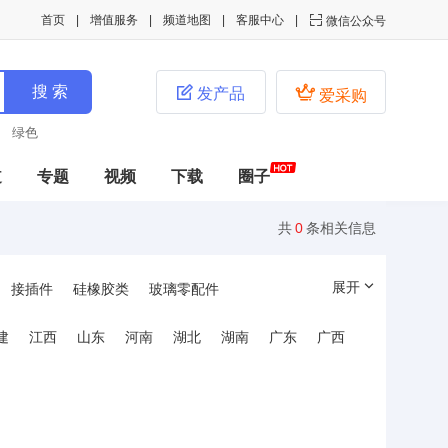
首页
增值服务
频道地图
客服中心

微信公众号


发产品
爱采购
绿色
道
专题
视频
下载
圈子
共
0
条相关信息
展开
接插件
硅橡胶类
玻璃零配件
控制板
遥控器
其它配件
家电配件
建
江西
山东
河南
湖北
湖南
广东
广西