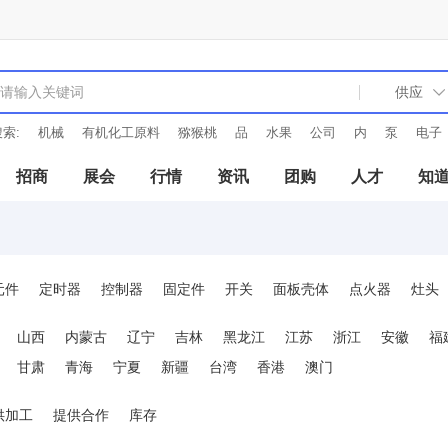
索:
机械
有机化工原料
猕猴桃
品
水果
公司
内
泵
电子
招商
展会
行情
资讯
团购
人才
知
元件
定时器
控制器
固定件
开关
面板壳体
点火器
灶头
冷凝器
蒸发器
芯片
风机
传感器
继电器
电位器
中周
山西
内蒙古
辽宁
吉林
黑龙江
江苏
浙江
安徽
福
甘肃
青海
宁夏
新疆
台湾
香港
澳门
供加工
提供合作
库存