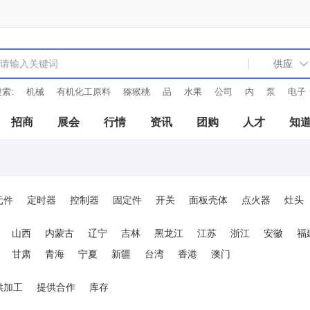
索:
机械
有机化工原料
猕猴桃
品
水果
公司
内
泵
电子
招商
展会
行情
资讯
团购
人才
知
元件
定时器
控制器
固定件
开关
面板壳体
点火器
灶头
冷凝器
蒸发器
芯片
风机
传感器
继电器
电位器
中周
山西
内蒙古
辽宁
吉林
黑龙江
江苏
浙江
安徽
福
甘肃
青海
宁夏
新疆
台湾
香港
澳门
供加工
提供合作
库存