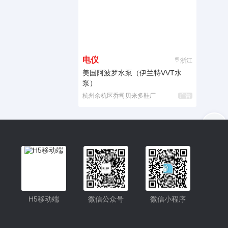
电仪
浙江
美国阿波罗水泵（伊兰特VVT水
泵）
杭州余杭区乔司贝来多鞋厂
广告
入驻
客服
小程序更便捷的查找产品
小程序
H5移动端
微信公众号
微信小程序
公众号