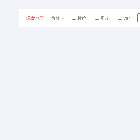
综合排序
价格
标价
图片
VIP