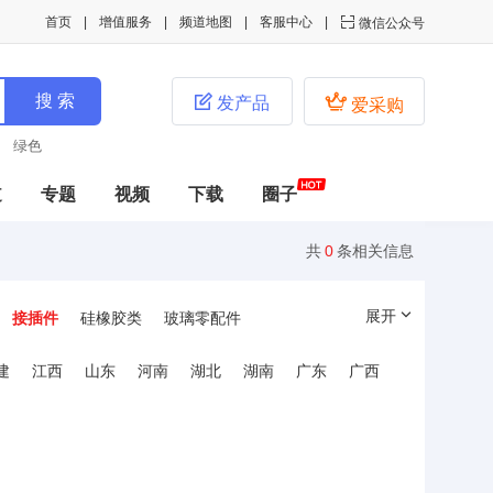
首页
增值服务
频道地图
客服中心

微信公众号


发产品
爱采购
绿色
道
专题
视频
下载
圈子
共
0
条相关信息
展开
接插件
硅橡胶类
玻璃零配件
控制板
遥控器
其它配件
家电配件
建
江西
山东
河南
湖北
湖南
广东
广西