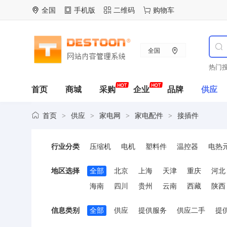
全国
手机版
二维码
购物车
全国
热门搜
首页
商城
采购
企业
品牌
供应
首页
供应
家电网
家电配件
接插件
>
>
>
>
行业分类
压缩机
电机
塑料件
温控器
电热
陶瓷零配件
热保护器
线路板
模具
地区选择
全部
北京
上海
天津
重庆
河北
海南
四川
贵州
云南
西藏
陕西
信息类别
全部
供应
提供服务
供应二手
提