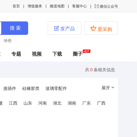
首页
增值服务
频道地图
客服中心

微信公众号


发产品
爱采购
绿色
道
专题
视频
下载
圈子
共
0
条相关信息
展开
接插件
硅橡胶类
玻璃零配件
控制板
遥控器
其它配件
家电配件
建
江西
山东
河南
湖北
湖南
广东
广西