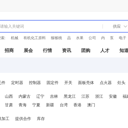
索:
机械
有机化工原料
猕猴桃
品
水果
公司
内
泵
电子
招商
展会
行情
资讯
团购
人才
知
元件
定时器
控制器
固定件
开关
面板壳体
点火器
灶头
冷凝器
蒸发器
芯片
风机
传感器
继电器
电位器
中周
山西
内蒙古
辽宁
吉林
黑龙江
江苏
浙江
安徽
福
甘肃
青海
宁夏
新疆
台湾
香港
澳门
供加工
提供合作
库存