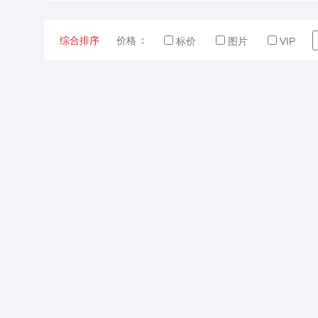
综合排序
价格
标价
图片
VIP