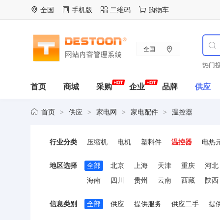
全国
手机版
二维码
购物车
全国
热门搜
首页
商城
采购
企业
品牌
供应
首页
供应
家电网
家电配件
温控器
>
>
>
>
行业分类
压缩机
电机
塑料件
温控器
电热
陶瓷零配件
热保护器
线路板
模具
地区选择
全部
北京
上海
天津
重庆
河北
海南
四川
贵州
云南
西藏
陕西
信息类别
全部
供应
提供服务
供应二手
提