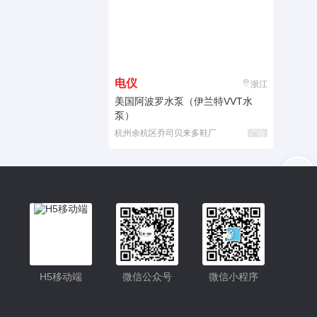
电仪
浙江
美国阿波罗水泵（伊兰特VVT水
泵）
杭州余杭区乔司贝来多鞋厂
广告
入驻
客服
小程序
H5移动端
微信公众号
微信小程序
公众号