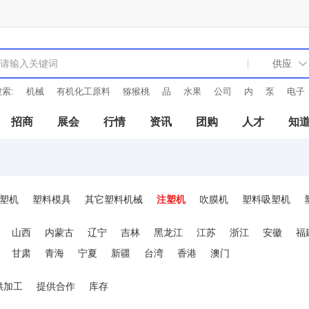
索:
机械
有机化工原料
猕猴桃
品
水果
公司
内
泵
电子
招商
展会
行情
资讯
团购
人才
知
塑机
塑料模具
其它塑料机械
注塑机
吹膜机
塑料吸塑机
备
塑机辅机
塑机配件
加料再生破碎机
发泡设备
山西
内蒙古
辽宁
吉林
黑龙江
江苏
浙江
安徽
福
甘肃
青海
宁夏
新疆
台湾
香港
澳门
供加工
提供合作
库存