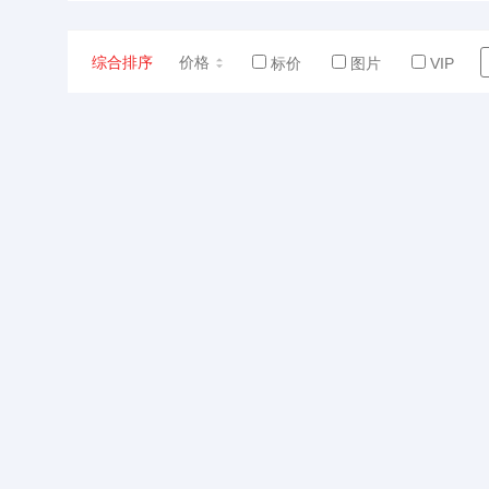
综合排序
价格
标价
图片
VIP