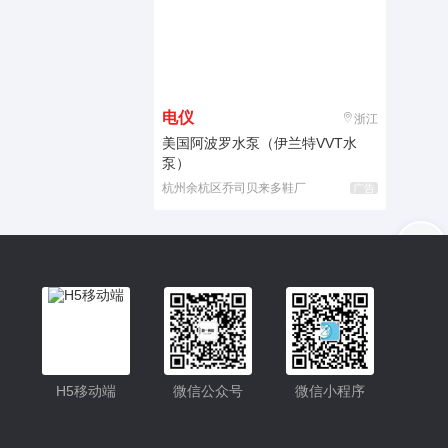
电仪
浙江
美国阿波罗水泵（伊兰特VVT水
泵）
杭州余杭区乔司贝来多鞋厂
广告
入驻
客服
小程序更便捷的查找产品
小程序
H5移动端
微信公众号
微信小程序
公众号