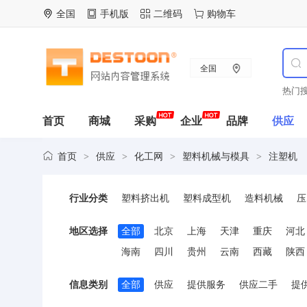
全国
手机版
二维码
购物车
全国
热门搜
首页
商城
采购
企业
品牌
供应
首页
供应
化工网
塑料机械与模具
注塑机
>
>
>
>
行业分类
塑料挤出机
塑料成型机
造料机械
压
塑料拉丝机
塑料板材设备
塑料管材设
地区选择
全部
北京
上海
天津
重庆
河北
海南
四川
贵州
云南
西藏
陕西
信息类别
全部
供应
提供服务
供应二手
提