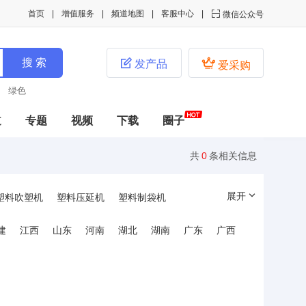
首页
增值服务
频道地图
客服中心

微信公众号


发产品
爱采购
绿色
道
专题
视频
下载
圈子
共
0
条相关信息
展开
塑料吹塑机
塑料压延机
塑料制袋机
建
江西
山东
河南
湖北
湖南
广东
广西