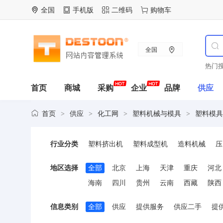
全国
手机版
二维码
购物车
全国
热门搜
首页
商城
采购
企业
品牌
供应
首页
供应
化工网
塑料机械与模具
塑料模具
>
>
>
>
行业分类
塑料挤出机
塑料成型机
造料机械
压
塑料拉丝机
塑料板材设备
塑料管材设
地区选择
全部
北京
上海
天津
重庆
河北
海南
四川
贵州
云南
西藏
陕西
信息类别
全部
供应
提供服务
供应二手
提