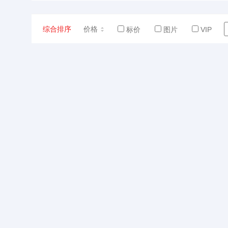
综合排序
价格
标价
图片
VIP