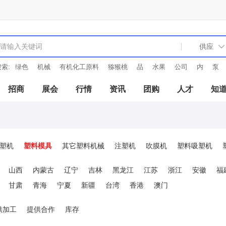
索:
绿色
机械
有机化工原料
猕猴桃
品
水果
公司
内
泵
招商
展会
行情
资讯
团购
人才
知
塑机
塑料模具
其它塑料机械
注塑机
吹膜机
塑料吸塑机
备
塑机辅机
塑机配件
加料再生破碎机
发泡设备
山西
内蒙古
辽宁
吉林
黑龙江
江苏
浙江
安徽
福
甘肃
青海
宁夏
新疆
台湾
香港
澳门
供加工
提供合作
库存