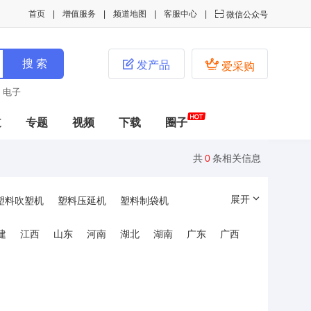
首页
增值服务
频道地图
客服中心

微信公众号


发产品
爱采购
电子
道
专题
视频
下载
圈子
共
0
条相关信息
展开
塑料吹塑机
塑料压延机
塑料制袋机
建
江西
山东
河南
湖北
湖南
广东
广西