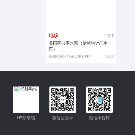
电仪
浙江
美国阿波罗水泵（伊兰特VVT水
泵）
杭州余杭区乔司贝来多鞋厂
广告
入驻
客服
小程序
H5移动端
微信公众号
微信小程序
公众号