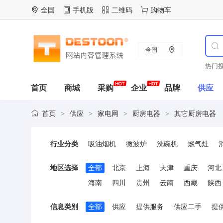
全国
手机版
二维码
购物车
全国
热门搜
首页
商城
采购
企业
品牌
供应
首页
供应
家电网
厨房电器
其它厨房电器
>
>
>
>
行业分类
吸油烟机
微波炉
洗碗机
燃气灶
打蛋器
冰淇淋机
食物垃圾处理机
榨
地区选择
全部
北京
上海
天津
重庆
河北
给皂液机
家用净水器
刨冰机
其它厨
海南
四川
贵州
云南
西藏
陕西
信息类别
全部
供应
提供服务
供应二手
提