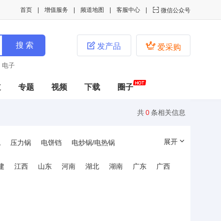
首页
增值服务
频道地图
客服中心

微信公众号


发产品
爱采购
电子
道
专题
视频
下载
圈子
共
0
条相关信息
展开
机
压力锅
电饼铛
电炒锅/电热锅
机
鲜米机
果蔬消毒机/扫毒机
电热炉
建
江西
山东
河南
湖北
湖南
广东
广西