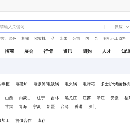
索:
绿色
机械
猕猴桃
品
水果
公司
内
泵
有机化工原料
招商
展会
行情
资讯
团购
人才
知
消毒柜
电磁炉
电饭煲/电饭锅
电火锅
电烤箱
多士炉/烤面包
汁机/搅拌机
豆浆机
咖啡壶/咖啡机
煮蛋器
家用酸奶机
制冰
山西
内蒙古
辽宁
吉林
黑龙江
江苏
浙江
安徽
福
房电器
甘肃
青海
宁夏
新疆
台湾
香港
澳门
供加工
提供合作
库存