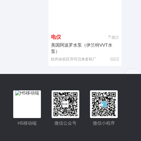
电仪
浙江
美国阿波罗水泵（伊兰特VVT水
泵）
杭州余杭区乔司贝来多鞋厂
广告
入驻
客服
小程序
H5移动端
微信公众号
微信小程序
公众号