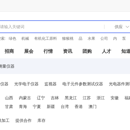
索:
绿色
机械
有机化工原料
猕猴桃
品
水果
公司
内
泵
招商
展会
行情
资讯
团购
人才
知
测量仪器
量仪器
光学电子仪器
监视器
电子元件参数测试仪器
光电器件测
时间/频率测量仪器
微波仪器
场强干扰测试仪器
信号分析仪器
山西
内蒙古
辽宁
吉林
黑龙江
江苏
浙江
安徽
福
分析仪器
电导率仪
水工业水质检测及分析仪器
万用表
电表
甘肃
青海
宁夏
新疆
台湾
香港
澳门
及控制仪表等
器件参数测试仪器
半导体器件图示仪
全景扫频仪
供加工
提供合作
库存