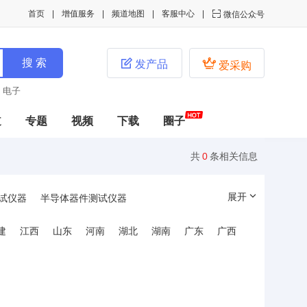
首页
增值服务
频道地图
客服中心

微信公众号


发产品
爱采购
电子
绿色
道
专题
视频
下载
圈子
共
0
条相关信息
展开
试仪器
半导体器件测试仪器
示波器
通信测量仪器
记录显示仪器
建
江西
山东
河南
湖北
湖南
广东
广西
水表
煤气表
收费表
流量测量仪表
其它仪器/仪表
试验仪器