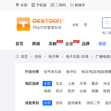
全国
手机版
二维码
购物车
全国
热门搜
首页
商城
采购
企业
品牌
供应
首页
供应
电子网
电子仪器 /仪表
广播电视
>
>
>
>
行业分类
信号发生器
脉冲仪
电压/电流/电阻测
集成电路测试仪器
电真空器件测试仪器
地区选择
全部
北京
上海
天津
重庆
河北
广播电视测量仪器
声振测量仪器
动态
海南
四川
贵州
云南
西藏
陕西
液位测量仪表
温度测量仪表
在线检测
信息类别
全部
供应
提供服务
供应二手
提