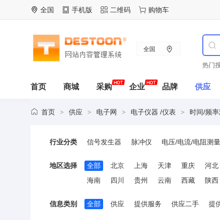
全国
手机版
二维码
购物车
全国
热门搜
首页
商城
采购
企业
品牌
供应
首页
供应
电子网
电子仪器 /仪表
时间/频
>
>
>
>
行业分类
信号发生器
脉冲仪
电压/电流/电阻测
集成电路测试仪器
电真空器件测试仪器
地区选择
全部
北京
上海
天津
重庆
河北
广播电视测量仪器
声振测量仪器
动态
海南
四川
贵州
云南
西藏
陕西
液位测量仪表
温度测量仪表
在线检测
信息类别
全部
供应
提供服务
供应二手
提