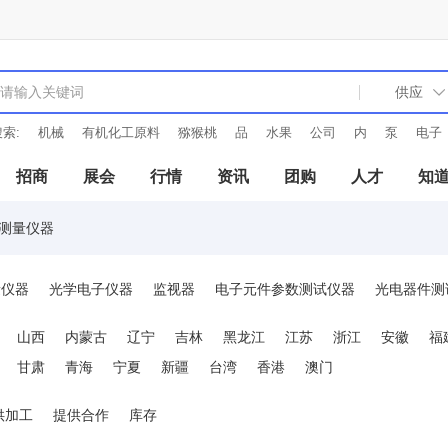
索:
机械
有机化工原料
猕猴桃
品
水果
公司
内
泵
电子
招商
展会
行情
资讯
团购
人才
知
率测量仪器
量仪器
光学电子仪器
监视器
电子元件参数测试仪器
光电器件测
时间/频率测量仪器
微波仪器
场强干扰测试仪器
信号分析仪器
山西
内蒙古
辽宁
吉林
黑龙江
江苏
浙江
安徽
福
分析仪器
电导率仪
水工业水质检测及分析仪器
万用表
电表
甘肃
青海
宁夏
新疆
台湾
香港
澳门
及控制仪表等
器件参数测试仪器
半导体器件图示仪
全景扫频仪
供加工
提供合作
库存