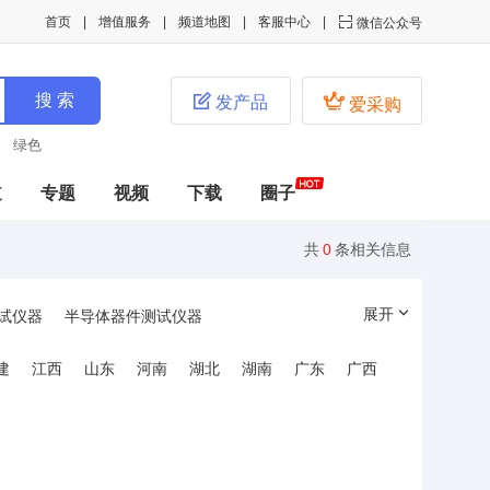
首页
增值服务
频道地图
客服中心

微信公众号


发产品
爱采购
绿色
道
专题
视频
下载
圈子
共
0
条相关信息
展开
试仪器
半导体器件测试仪器
示波器
通信测量仪器
记录显示仪器
建
江西
山东
河南
湖北
湖南
广东
广西
水表
煤气表
收费表
流量测量仪表
其它仪器/仪表
试验仪器