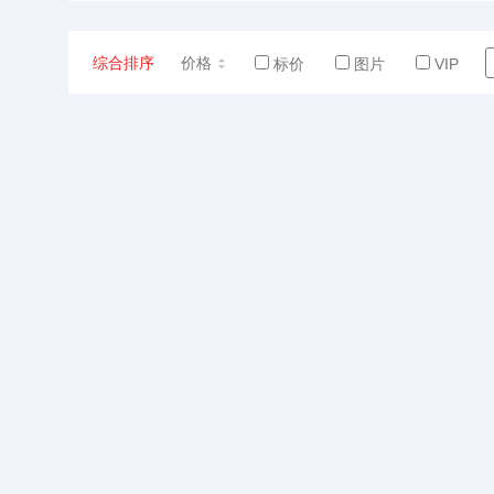
综合排序
价格
标价
图片
VIP