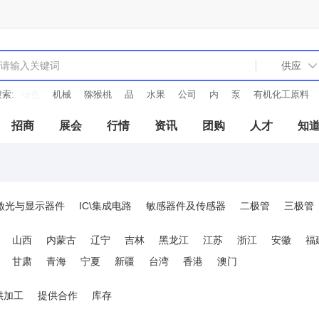
索:
机械
猕猴桃
品
水果
公司
内
泵
有机化工原料
电子
招商
展会
行情
资讯
团购
人才
知
激光与显示器件
IC\集成电路
敏感器件及传感器
二极管
三极管
山西
内蒙古
辽宁
吉林
黑龙江
江苏
浙江
安徽
福
甘肃
青海
宁夏
新疆
台湾
香港
澳门
供加工
提供合作
库存