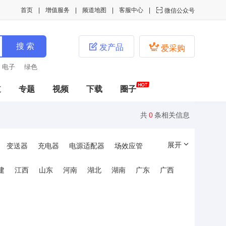
首页
增值服务
频道地图
客服中心

微信公众号


发产品
爱采购
绿色
道
专题
视频
下载
圈子
共
0
条相关信息
展开
变送器
充电器
电源适配器
场效应管
建
江西
山东
河南
湖北
湖南
广东
广西