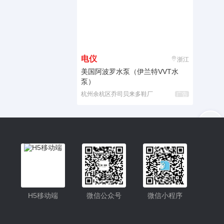
电仪
浙江
美国阿波罗水泵（伊兰特VVT水
泵）
杭州余杭区乔司贝来多鞋厂
广告
入驻
客服
小程序更便捷的查找产品
小程序
H5移动端
微信公众号
微信小程序
公众号