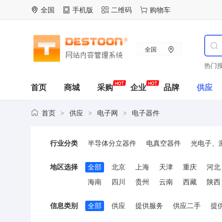
全国
手机版
二维码
购物车
全国
热门搜
首页
商城
采购
企业
品牌
供应
首页
供应
电子网
电子器件
>
>
>
行业分类
半导体分立器件
电真空器件
光电子、
可控硅(晶闸管)
地区选择
全部
北京
上海
天津
重庆
河北
海南
四川
贵州
云南
西藏
陕西
信息类别
全部
供应
提供服务
供应二手
提