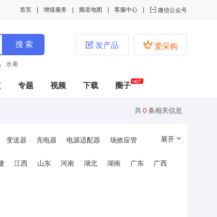
首页
增值服务
频道地图
客服中心

微信公众号


发产品
爱采购
品
水果
道
专题
视频
下载
圈子
共
0
条相关信息
展开
变送器
充电器
电源适配器
场效应管
建
江西
山东
河南
湖北
湖南
广东
广西