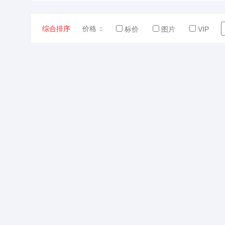
综合排序
价格
标价
图片
VIP