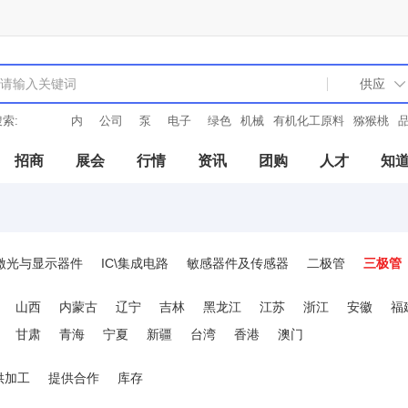
索:
内
公司
泵
电子
绿色
机械
有机化工原料
猕猴桃
招商
展会
行情
资讯
团购
人才
知
激光与显示器件
IC\集成电路
敏感器件及传感器
二极管
三极管
山西
内蒙古
辽宁
吉林
黑龙江
江苏
浙江
安徽
福
甘肃
青海
宁夏
新疆
台湾
香港
澳门
供加工
提供合作
库存