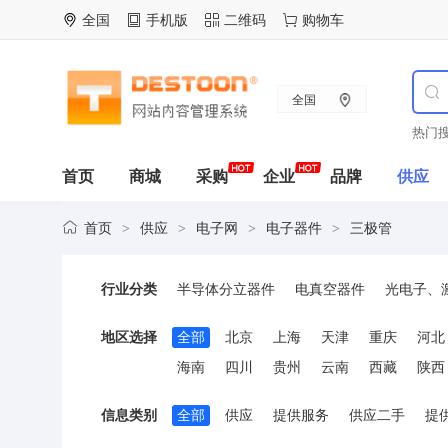
全国
手机版
二维码
购物车
全国
热门搜
首页
商城
采购
企业
品牌
供应
首页
供应
电子网
电子器件
三极管
>
>
>
>
行业分类
半导体分立器件
电真空器件
光电子、
可控硅(晶闸管)
地区选择
全部
北京
上海
天津
重庆
河北
海南
四川
贵州
云南
西藏
陕西
信息类别
全部
供应
提供服务
供应二手
提