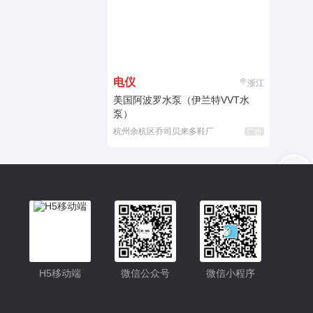
电仪
浙江
美国阿波罗水泵（伊兰特VVT水
泵）
杭州余杭区乔司贝来多鞋厂
广告
入驻
客服
小程序
H5移动端
微信公众号
微信小程序
公众号