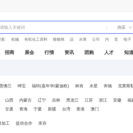
索:
机械
有机化工原料
猕猴桃
品
水果
公司
内
泵
电子
招商
展会
行情
资讯
团购
人才
知
雪佛兰
绅宝
福特(嘉年华/蒙迪欧)
林肯
水星
奔驰
克莱斯
雷诺
宝马
菲亚特(西耶那/派力奥)
法拉利
富豪
保时捷
美
山西
内蒙古
辽宁
吉林
黑龙江
江苏
浙江
安徽
福
甘肃
青海
宁夏
新疆
台湾
香港
澳门
供加工
提供合作
库存