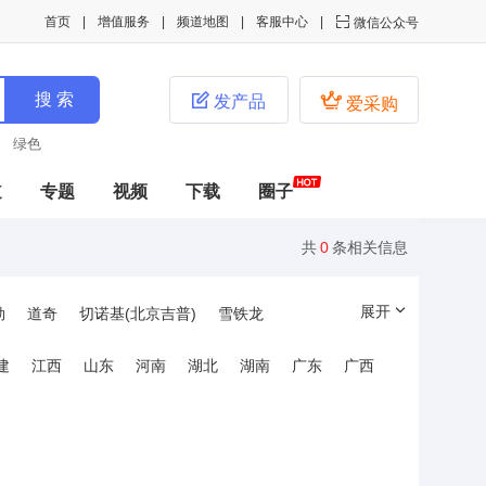
首页
增值服务
频道地图
客服中心

微信公众号


发产品
爱采购
绿色
道
专题
视频
下载
圈子
共
0
条相关信息
展开
勒
道奇
切诺基(北京吉普)
雪铁龙
洲豹
陆虎
斯柯达
劳斯莱斯
奥特赛特
建
江西
山东
河南
湖北
湖南
广东
广西