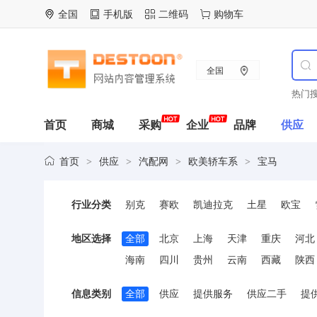
全国
手机版
二维码
购物车
全国
热门搜
首页
商城
采购
企业
品牌
供应
首页
供应
汽配网
欧美轿车系
宝马
>
>
>
>
行业分类
别克
赛欧
凯迪拉克
土星
欧宝
爱丽舍
毕加索
富康
赛纳
标致
地区选择
全部
北京
上海
天津
重庆
河北
海南
四川
贵州
云南
西藏
陕西
信息类别
全部
供应
提供服务
供应二手
提