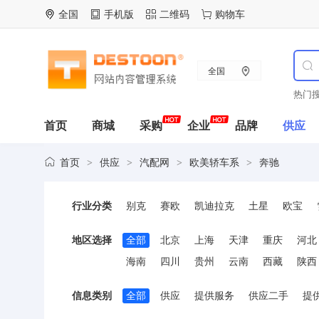
全国
手机版
二维码
购物车
全国
热门搜
首页
商城
采购
企业
品牌
供应
首页
供应
汽配网
欧美轿车系
奔驰
>
>
>
>
行业分类
别克
赛欧
凯迪拉克
土星
欧宝
爱丽舍
毕加索
富康
赛纳
标致
地区选择
全部
北京
上海
天津
重庆
河北
海南
四川
贵州
云南
西藏
陕西
信息类别
全部
供应
提供服务
供应二手
提