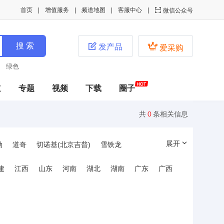
首页
增值服务
频道地图
客服中心

微信公众号


发产品
爱采购
绿色
道
专题
视频
下载
圈子
共
0
条相关信息
展开
勒
道奇
切诺基(北京吉普)
雪铁龙
洲豹
陆虎
斯柯达
劳斯莱斯
奥特赛特
建
江西
山东
河南
湖北
湖南
广东
广西