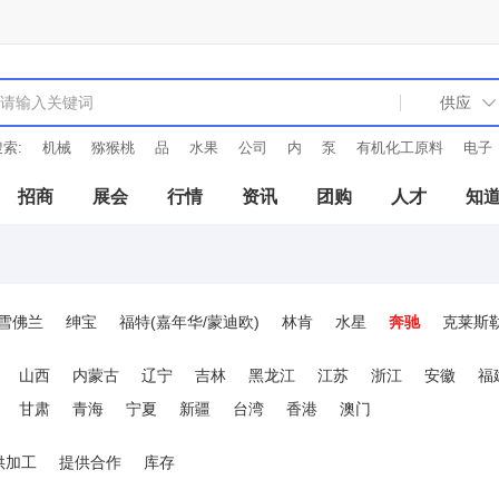
索:
机械
猕猴桃
品
水果
公司
内
泵
有机化工原料
电子
招商
展会
行情
资讯
团购
人才
知
雪佛兰
绅宝
福特(嘉年华/蒙迪欧)
林肯
水星
奔驰
克莱斯
雷诺
宝马
菲亚特(西耶那/派力奥)
法拉利
富豪
保时捷
美
山西
内蒙古
辽宁
吉林
黑龙江
江苏
浙江
安徽
福
甘肃
青海
宁夏
新疆
台湾
香港
澳门
供加工
提供合作
库存