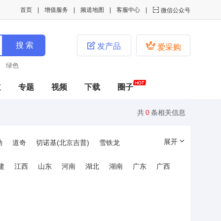
首页
增值服务
频道地图
客服中心

微信公众号


发产品
爱采购
绿色
道
专题
视频
下载
圈子
共
0
条相关信息
展开
勒
道奇
切诺基(北京吉普)
雪铁龙
洲豹
陆虎
斯柯达
劳斯莱斯
奥特赛特
建
江西
山东
河南
湖北
湖南
广东
广西