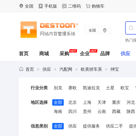
全国
手机版
二维码
购物车
全国
热门搜
首页
商城
采购
企业
品牌
供应
首页
供应
汽配网
欧美轿车系
绅宝
>
>
>
>
行业分类
别克
赛欧
凯迪拉克
土星
欧宝
爱丽舍
毕加索
富康
赛纳
标致
地区选择
全部
北京
上海
天津
重庆
河北
海南
四川
贵州
云南
西藏
陕西
信息类别
全部
供应
提供服务
供应二手
提