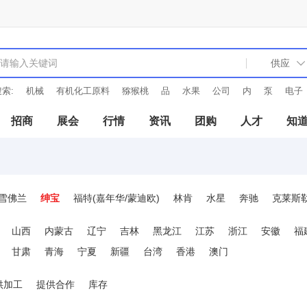
索:
机械
有机化工原料
猕猴桃
品
水果
公司
内
泵
电子
招商
展会
行情
资讯
团购
人才
知
雪佛兰
绅宝
福特(嘉年华/蒙迪欧)
林肯
水星
奔驰
克莱斯
雷诺
宝马
菲亚特(西耶那/派力奥)
法拉利
富豪
保时捷
美
山西
内蒙古
辽宁
吉林
黑龙江
江苏
浙江
安徽
福
甘肃
青海
宁夏
新疆
台湾
香港
澳门
供加工
提供合作
库存