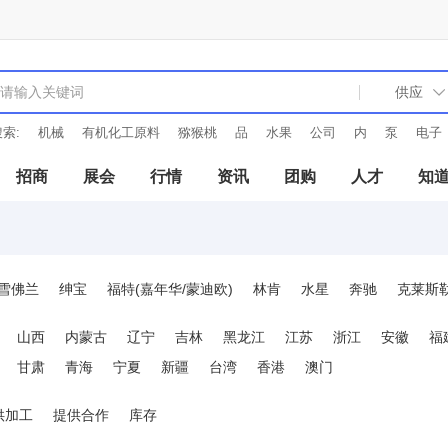
索:
机械
有机化工原料
猕猴桃
品
水果
公司
内
泵
电子
招商
展会
行情
资讯
团购
人才
知
雪佛兰
绅宝
福特(嘉年华/蒙迪欧)
林肯
水星
奔驰
克莱斯
雷诺
宝马
菲亚特(西耶那/派力奥)
法拉利
富豪
保时捷
美
山西
内蒙古
辽宁
吉林
黑龙江
江苏
浙江
安徽
福
甘肃
青海
宁夏
新疆
台湾
香港
澳门
供加工
提供合作
库存