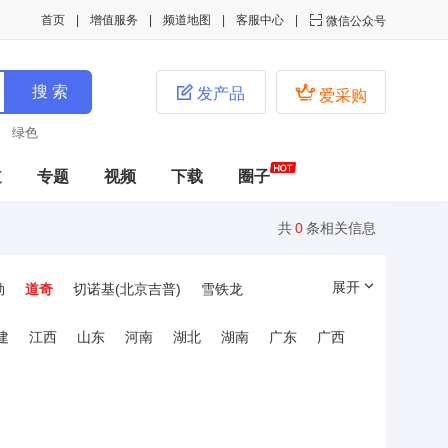
首页
增值服务
频道地图
客服中心

微信公众号


发产品
爱采购
绿色
道
专题
视频
下载
圈子
共
0
条相关信息
展开
勒
道奇
切诺基(北京吉普)
雪铁龙
洲豹
陆虎
斯柯达
劳斯莱斯
奥特赛特
建
江西
山东
河南
湖北
湖南
广东
广西