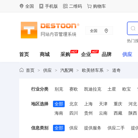
全国
手机版
二维码
购物车
全国
热门搜
首页
商城
采购
企业
品牌
供应
首页
供应
汽配网
欧美轿车系
道奇
>
>
>
>
行业分类
别克
赛欧
凯迪拉克
土星
欧宝
爱丽舍
毕加索
富康
赛纳
标致
地区选择
全部
北京
上海
天津
重庆
河北
海南
四川
贵州
云南
西藏
陕西
信息类别
全部
供应
提供服务
供应二手
提