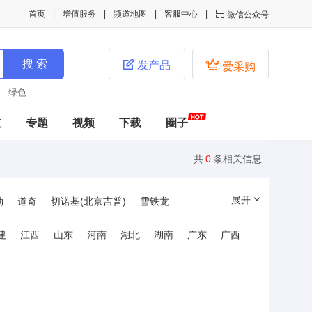
首页
增值服务
频道地图
客服中心

微信公众号


发产品
爱采购
绿色
道
专题
视频
下载
圈子
共
0
条相关信息
展开
勒
道奇
切诺基(北京吉普)
雪铁龙
洲豹
陆虎
斯柯达
劳斯莱斯
奥特赛特
建
江西
山东
河南
湖北
湖南
广东
广西