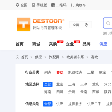
全国
手机版
二维码
购物车
全国
热门搜
首页
商城
采购
企业
品牌
供应
首页
供应
汽配网
欧美轿车系
赛欧
>
>
>
>
行业分类
别克
赛欧
凯迪拉克
土星
欧宝
爱丽舍
毕加索
富康
赛纳
标致
地区选择
全部
北京
上海
天津
重庆
河北
海南
四川
贵州
云南
西藏
陕西
信息类别
全部
供应
提供服务
供应二手
提