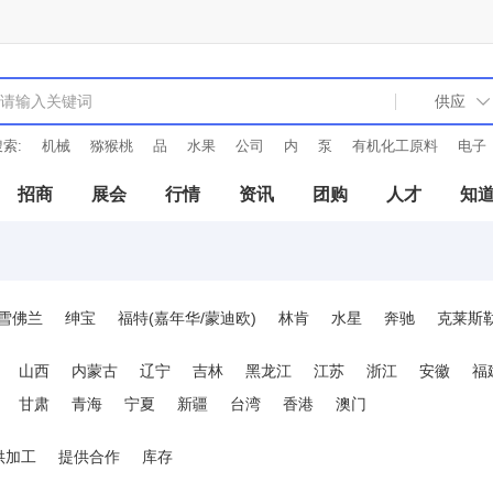
索:
机械
猕猴桃
品
水果
公司
内
泵
有机化工原料
电子
招商
展会
行情
资讯
团购
人才
知
雪佛兰
绅宝
福特(嘉年华/蒙迪欧)
林肯
水星
奔驰
克莱斯
雷诺
宝马
菲亚特(西耶那/派力奥)
法拉利
富豪
保时捷
美
山西
内蒙古
辽宁
吉林
黑龙江
江苏
浙江
安徽
福
甘肃
青海
宁夏
新疆
台湾
香港
澳门
供加工
提供合作
库存