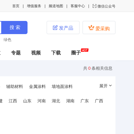
首页
增值服务
频道地图
客服中心

微信公众号


发产品
爱采购
绿色
道
专题
视频
下载
圈子
共
0
条相关信息
展开
料
辅助材料
金属涂料
墙地面涂料
氧涂料
建
江西
山东
河南
湖北
湖南
广东
广西