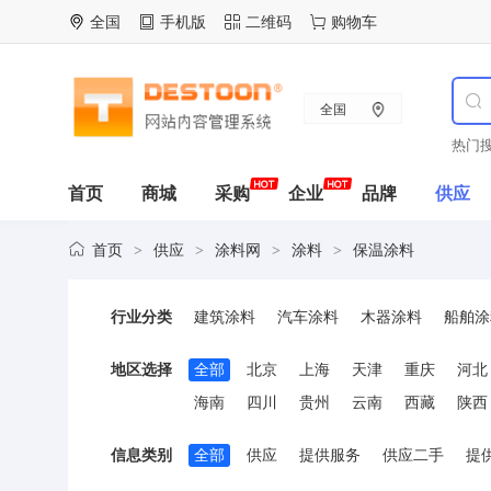
全国
手机版
二维码
购物车
全国
热门搜
首页
商城
采购
企业
品牌
供应
首页
供应
涂料网
涂料
保温涂料
>
>
>
>
行业分类
建筑涂料
汽车涂料
木器涂料
船舶涂
塑料涂料
印染涂料
保温涂料
耐高温
地区选择
全部
北京
上海
天津
重庆
河北
海南
四川
贵州
云南
西藏
陕西
信息类别
全部
供应
提供服务
供应二手
提