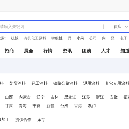
索:
机械
有机化工原料
猕猴桃
品
水果
公司
内
泵
电子
招商
展会
行情
资讯
团购
人才
知
料
防腐涂料
轻工涂料
铁路公路涂料
通用涂料
其它专用涂
涂料
导电涂料
玻璃涂料
标线涂料
艺术涂料
粉末涂料
环
山西
内蒙古
辽宁
吉林
黑龙江
江苏
浙江
安徽
福
甘肃
青海
宁夏
新疆
台湾
香港
澳门
供加工
提供合作
库存