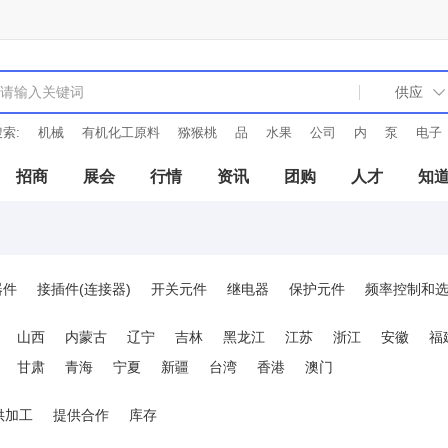
索:
机械
有机化工原料
猕猴桃
品
水果
公司
内
泵
电子
招商
展会
行情
资讯
团购
人才
知
器件
接插件(连接器)
开关元件
继电器
保护元件
频率控制和
分频器
稳压器
功率放大器
逆变器
整流器
工业编码器
山西
内蒙古
辽宁
吉林
黑龙江
江苏
浙江
安徽
福
甘肃
青海
宁夏
新疆
台湾
香港
澳门
供加工
提供合作
库存