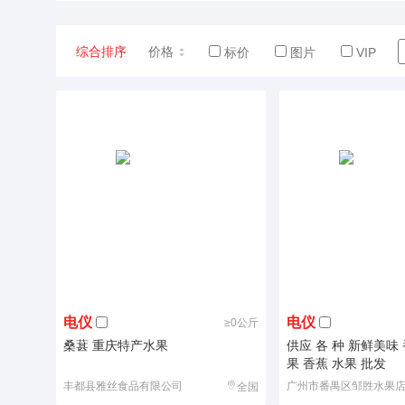
综合排序
价格
标价
图片
VIP
电仪
电仪
≥0公斤
桑葚 重庆特产水果
供应 各 种 新鲜美味 番禺
果 香蕉 水果 批发
丰都县雅丝食品有限公司
广州市番禺区邹胜水果
全国