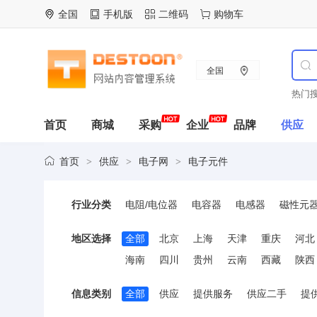
全国
手机版
二维码
购物车
全国
热门搜
首页
商城
采购
企业
品牌
供应
首页
供应
电子网
电子元件
>
>
>
行业分类
电阻/电位器
电容器
电感器
磁性元
晶体谐振器
调频器
鉴频器
振荡器
地区选择
全部
北京
上海
天津
重庆
河北
海南
四川
贵州
云南
西藏
陕西
信息类别
全部
供应
提供服务
供应二手
提