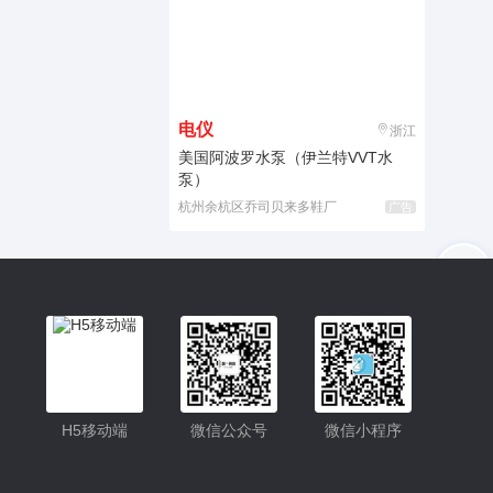
电仪
浙江
美国阿波罗水泵（伊兰特VVT水
泵）
杭州余杭区乔司贝来多鞋厂
广告
入驻
客服
小程序更便捷的查找产品
小程序
H5移动端
微信公众号
微信小程序
公众号