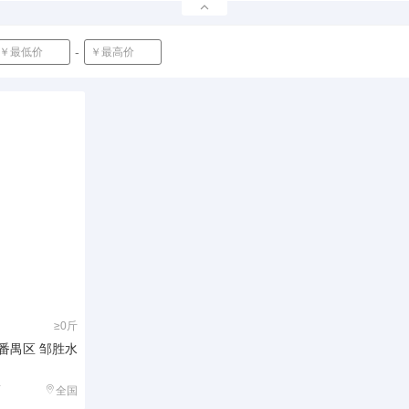
-
确定
≥0斤
区 邹胜水
店
全国