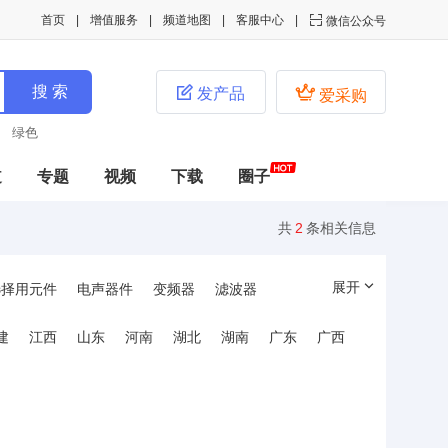
首页
增值服务
频道地图
客服中心

微信公众号


发产品
爱采购
绿色
道
专题
视频
下载
圈子
共
2
条相关信息
展开
选择用元件
电声器件
变频器
滤波器
建
江西
山东
河南
湖北
湖南
广东
广西