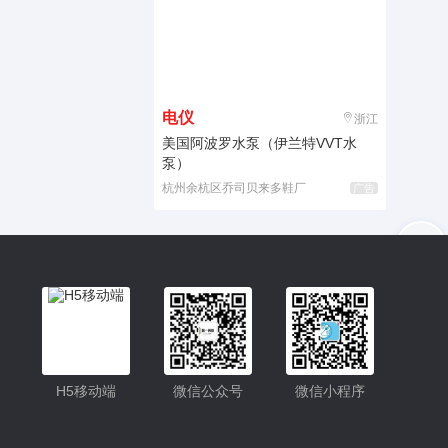
电仪
浙江
美国阿波罗水泵（伊兰特VVT水
泵）
杭州余杭区乔司贝来多鞋厂
广告
入驻
客服
小程序更便捷的查找产品
小程序
H5移动端
微信公众号
微信小程序
公众号