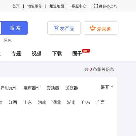
首页
增值服务
频道地图
客服中心

微信公众号


发产品
爱采购
绿色
道
专题
视频
下载
圈子
共
0
条相关信息
展开
选择用元件
电声器件
变频器
滤波器
建
江西
山东
河南
湖北
湖南
广东
广西