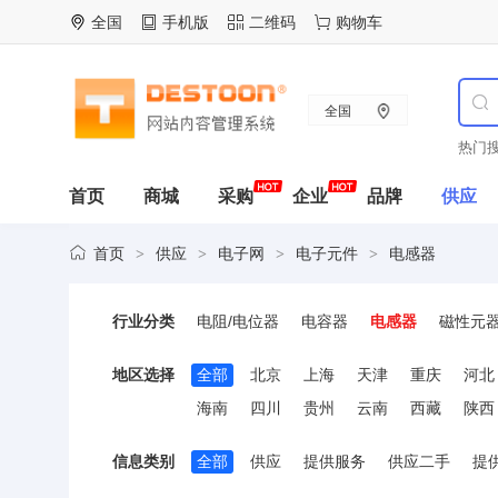
全国
手机版
二维码
购物车
全国
热门搜
首页
商城
采购
企业
品牌
供应
首页
供应
电子网
电子元件
电感器
>
>
>
>
行业分类
电阻/电位器
电容器
电感器
磁性元
晶体谐振器
调频器
鉴频器
振荡器
地区选择
全部
北京
上海
天津
重庆
河北
海南
四川
贵州
云南
西藏
陕西
信息类别
全部
供应
提供服务
供应二手
提