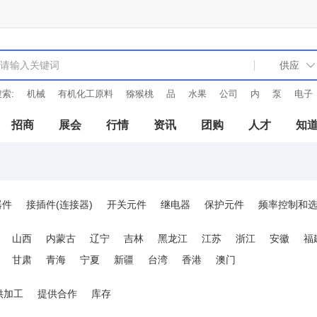
索:
机械
有机化工原料
猕猴桃
品
水果
公司
内
泵
电子
招商
展会
行情
资讯
团购
人才
知
器件
接插件(连接器)
开关元件
继电器
保护元件
频率控制和
分频器
稳压器
功率放大器
逆变器
整流器
工业编码器
山西
内蒙古
辽宁
吉林
黑龙江
江苏
浙江
安徽
福
甘肃
青海
宁夏
新疆
台湾
香港
澳门
供加工
提供合作
库存