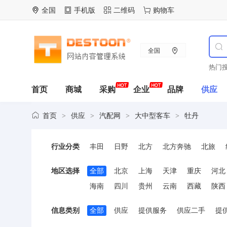
全国
手机版
二维码
购物车
全国
热门搜
首页
商城
采购
企业
品牌
供应
首页
供应
汽配网
大中型客车
牡丹
>
>
>
>
行业分类
丰田
日野
北方
北方奔驰
北旅
扬子
友谊
西沃
申沃
宇通
广州
地区选择
全部
北京
上海
天津
重庆
河北
海南
四川
贵州
云南
西藏
陕西
信息类别
全部
供应
提供服务
供应二手
提