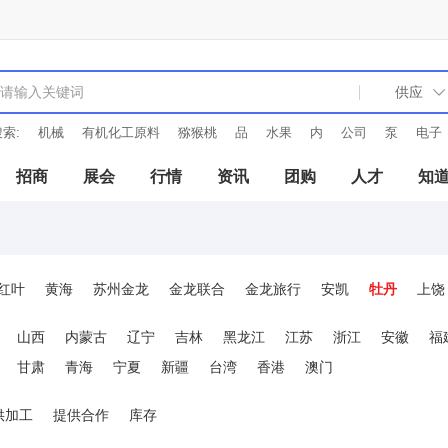
索:
有机化工原料
猕猴桃
品
水果
内
公司
泵
电子
绿
招商
展会
行情
资讯
团购
人才
知
红叶
黄海
苏州金龙
金龙联合
金龙旅行
安凯
牡丹
上饶
五十铃
江淮
长城
合肥现代
金华
红岩
山西
内蒙古
辽宁
吉林
黑龙江
江苏
浙江
安徽
福
甘肃
青海
宁夏
新疆
台湾
香港
澳门
供加工
提供合作
库存