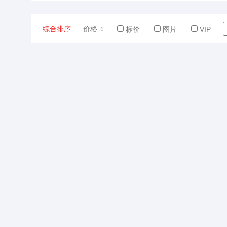
综合排序
价格
标价
图片
VIP