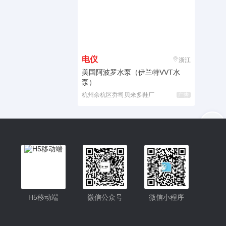
电仪
浙江
美国阿波罗水泵（伊兰特VVT水
泵）
杭州余杭区乔司贝来多鞋厂
广告
入驻
客服
小程序
H5移动端
微信公众号
微信小程序
公众号