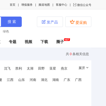
首页
增值服务
频道地图
客服中心

微信公众号


发产品
爱采购
色
机械
道
专题
视频
下载
圈子
共
0
条相关信息
展开
沈飞
胜利
太湖
田野
亚星
燕京
建
江西
山东
河南
湖北
湖南
广东
广西