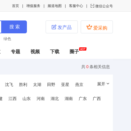
首页
增值服务
频道地图
客服中心

微信公众号


发产品
爱采购
绿色
道
专题
视频
下载
圈子
共
0
条相关信息
展开
沈飞
胜利
太湖
田野
亚星
燕京
建
江西
山东
河南
湖北
湖南
广东
广西