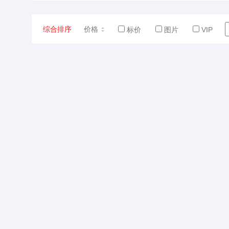
综合排序
价格
标价
图片
VIP