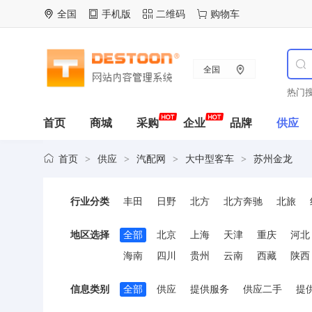
全国
手机版
二维码
购物车
全国
热门搜
首页
商城
采购
企业
品牌
供应
首页
供应
汽配网
大中型客车
苏州金龙
>
>
>
>
行业分类
丰田
日野
北方
北方奔驰
北旅
扬子
友谊
西沃
申沃
宇通
广州
地区选择
全部
北京
上海
天津
重庆
河北
海南
四川
贵州
云南
西藏
陕西
信息类别
全部
供应
提供服务
供应二手
提