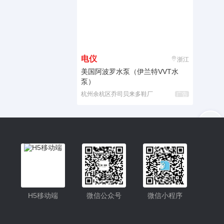
电仪
浙江
美国阿波罗水泵（伊兰特VVT水
泵）
杭州余杭区乔司贝来多鞋厂
广告
入驻
客服
小程序更便捷的查找产品
小程序
H5移动端
微信公众号
微信小程序
公众号