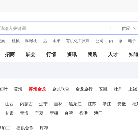
索:
机械
猕猴桃
品
水果
有机化工原料
公司
内
泵
电子
招商
展会
行情
资讯
团购
人才
知
红叶
黄海
苏州金龙
金龙联合
金龙旅行
安凯
牡丹
上饶
五十铃
江淮
长城
合肥现代
金华
红岩
山西
内蒙古
辽宁
吉林
黑龙江
江苏
浙江
安徽
福
甘肃
青海
宁夏
新疆
台湾
香港
澳门
供加工
提供合作
库存