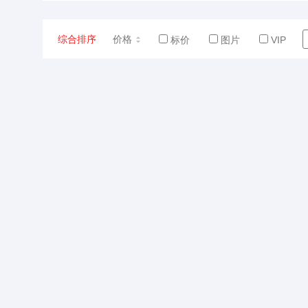
综合排序
价格
标价
图片
VIP