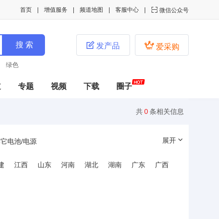
首页
增值服务
频道地图
客服中心

微信公众号


发产品
爱采购
绿色
道
专题
视频
下载
圈子
共
0
条相关信息
展开
它电池/电源
建
江西
山东
河南
湖北
湖南
广东
广西