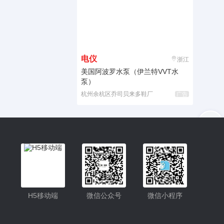
电仪
浙江
美国阿波罗水泵（伊兰特VVT水
泵）
杭州余杭区乔司贝来多鞋厂
广告
入驻
客服
小程序更便捷的查找产品
小程序
H5移动端
微信公众号
微信小程序
公众号