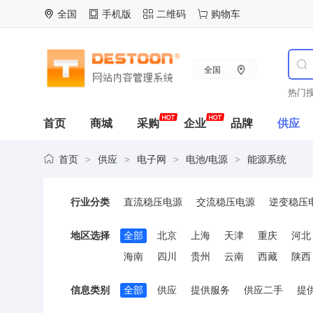
全国
手机版
二维码
购物车
全国
热门搜
首页
商城
采购
企业
品牌
供应
首页
供应
电子网
电池/电源
能源系统
>
>
>
>
行业分类
直流稳压电源
交流稳压电源
逆变稳压
地区选择
全部
北京
上海
天津
重庆
河北
海南
四川
贵州
云南
西藏
陕西
信息类别
全部
供应
提供服务
供应二手
提