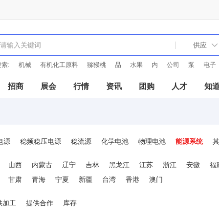
索:
机械
有机化工原料
猕猴桃
品
水果
内
公司
泵
电子
招商
展会
行情
资讯
团购
人才
知
电源
稳频稳压电源
稳流源
化学电池
物理电池
能源系统
其
山西
内蒙古
辽宁
吉林
黑龙江
江苏
浙江
安徽
福
甘肃
青海
宁夏
新疆
台湾
香港
澳门
供加工
提供合作
库存