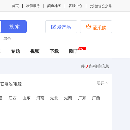
首页
增值服务
频道地图
客服中心

微信公众号


发产品
爱采购
绿色
道
专题
视频
下载
圈子
共
0
条相关信息
展开
它电池/电源
建
江西
山东
河南
湖北
湖南
广东
广西