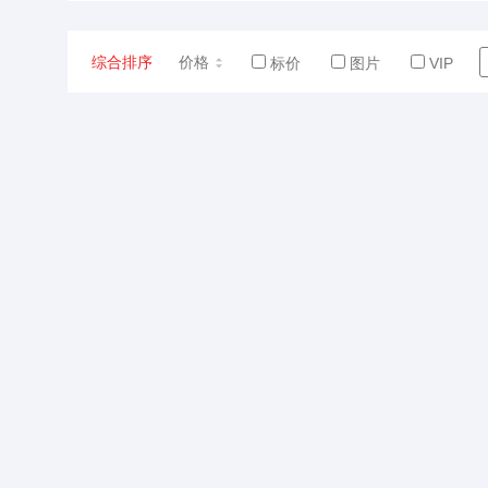
综合排序
价格
标价
图片
VIP