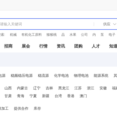
索:
机械
有机化工原料
猕猴桃
品
水果
公司
内
泵
电子
招商
展会
行情
资讯
团购
人才
知
电源
稳频稳压电源
稳流源
化学电池
物理电池
能源系统
其
山西
内蒙古
辽宁
吉林
黑龙江
江苏
浙江
安徽
福
甘肃
青海
宁夏
新疆
台湾
香港
澳门
供加工
提供合作
库存