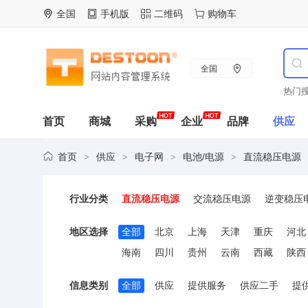
全国
手机版
二维码
购物车
全国
热门搜
首页
商城
采购
企业
品牌
供应
首页
供应
电子网
电池/电源
直流稳压电源
>
>
>
>
行业分类
直流稳压电源
交流稳压电源
逆变稳压
地区选择
全部
北京
上海
天津
重庆
河北
海南
四川
贵州
云南
西藏
陕西
信息类别
全部
供应
提供服务
供应二手
提