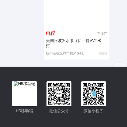
电仪
浙江
美国阿波罗水泵（伊兰特VVT水
泵）
杭州余杭区乔司贝来多鞋厂
广告
入驻
客服
小程序更便捷的查找产品
小程序
H5移动端
微信公众号
微信小程序
公众号