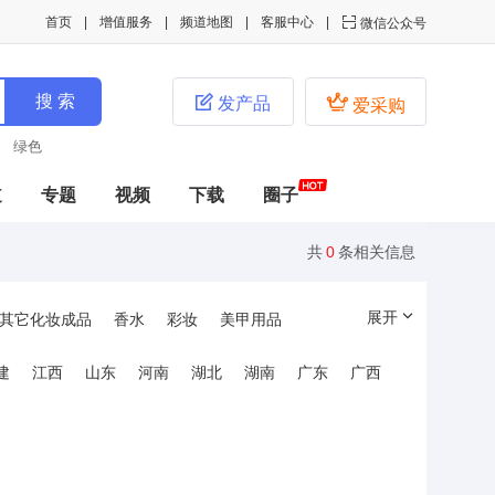
首页
增值服务
频道地图
客服中心

微信公众号


发产品
爱采购
绿色
道
专题
视频
下载
圈子
共
0
条相关信息
展开
其它化妆成品
香水
彩妆
美甲用品
建
江西
山东
河南
湖北
湖南
广东
广西