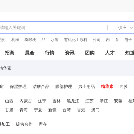
索:
机械
猕猴桃
品
水果
有机化工原料
公司
内
泵
电子
招商
展会
行情
资讯
团购
人才
知
精华素
痘
保湿护理
洁肤产品
眼部护理
男士用品
精华素
面膜
山西
内蒙古
辽宁
吉林
黑龙江
江苏
浙江
安徽
福
甘肃
青海
宁夏
新疆
台湾
香港
澳门
供加工
提供合作
库存