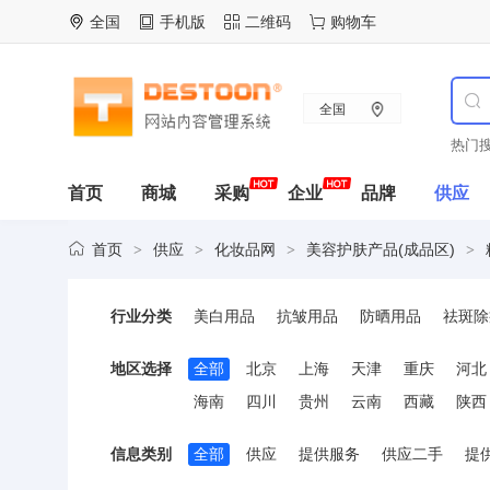
全国
手机版
二维码
购物车
全国
热门搜
首页
商城
采购
企业
品牌
供应
首页
供应
化妆品网
美容护肤产品(成品区)
>
>
>
>
行业分类
美白用品
抗皱用品
防晒用品
祛斑除
地区选择
全部
北京
上海
天津
重庆
河北
海南
四川
贵州
云南
西藏
陕西
信息类别
全部
供应
提供服务
供应二手
提