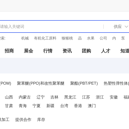
索:
机械
有机化工原料
猕猴桃
品
水果
公司
内
泵
电子
招商
展会
行情
资讯
团购
人才
知
POM)
聚苯醚(PPO)和改性聚苯醚
聚酯(PBT/PET)
热塑性弹性体(T
芳族聚酰胺(PARA)
聚芳酯(PAR)
聚苯脂(PHB)
氟塑料(F)
液
山西
内蒙古
辽宁
吉林
黑龙江
江苏
浙江
安徽
福
(SAN)
甲基丙烯酸-丁二烯-苯乙烯共聚物(MBS)
甘肃
青海
宁夏
新疆
台湾
香港
澳门
它聚合物
改性塑料
TPR
EVA
供加工
提供合作
库存