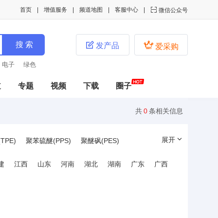
首页
增值服务
频道地图
客服中心

微信公众号


发产品
爱采购
绿色
道
专题
视频
下载
圈子
共
0
条相关信息
展开
PE)
聚苯硫醚(PPS)
聚醚砜(PES)
晶聚合物(LCP)
聚甲基丙烯酸甲酯(PMMA)
建
江西
山东
河南
湖北
湖南
广东
广西
丙烯腈/乙烯/苯乙烯共聚物(AES)
酚醛树脂(PF)
热塑性聚氨酯(TPU)