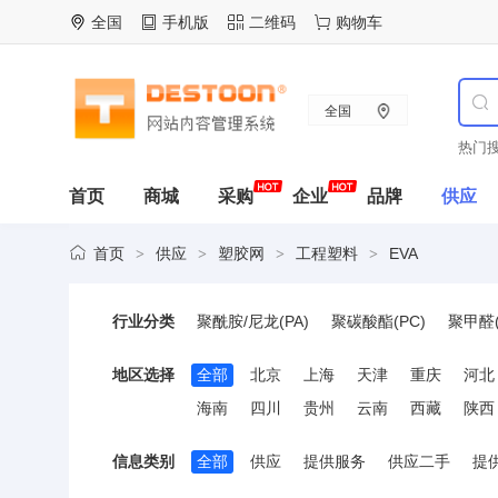
全国
手机版
二维码
购物车
全国
热门搜
首页
商城
采购
企业
品牌
供应
首页
供应
塑胶网
工程塑料
EVA
>
>
>
>
行业分类
聚酰胺/尼龙(PA)
聚碳酸酯(PC)
聚甲醛(
聚砜类树脂
聚醚酮(PEK)
聚酰亚胺(PI)
地区选择
全部
北京
上海
天津
重庆
河北
丙烯腈-苯乙烯树脂(AS)
苯乙烯-丙烯腈树脂
海南
四川
贵州
云南
西藏
陕西
SBS
超高分子量聚乙烯(UHMWPE)
其
信息类别
全部
供应
提供服务
供应二手
提