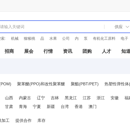
索:
机械
猕猴桃
品
水果
公司
内
泵
有机化工原料
电子
招商
展会
行情
资讯
团购
人才
知
POM)
聚苯醚(PPO)和改性聚苯醚
聚酯(PBT/PET)
热塑性弹性体(T
芳族聚酰胺(PARA)
聚芳酯(PAR)
聚苯脂(PHB)
氟塑料(F)
液
山西
内蒙古
辽宁
吉林
黑龙江
江苏
浙江
安徽
福
(SAN)
甲基丙烯酸-丁二烯-苯乙烯共聚物(MBS)
甘肃
青海
宁夏
新疆
台湾
香港
澳门
它聚合物
改性塑料
TPR
EVA
供加工
提供合作
库存