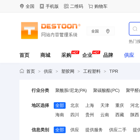
全国
手机版
二维码
购物车
全国
热门搜
首页
商城
采购
企业
品牌
供应
首页
供应
塑胶网
工程塑料
TPR
>
>
>
>
行业分类
聚酰胺/尼龙(PA)
聚碳酸酯(PC)
聚甲醛(
聚砜类树脂
聚醚酮(PEK)
聚酰亚胺(PI)
地区选择
全部
北京
上海
天津
重庆
河北
丙烯腈-苯乙烯树脂(AS)
苯乙烯-丙烯腈树脂
海南
四川
贵州
云南
西藏
陕西
SBS
超高分子量聚乙烯(UHMWPE)
其
信息类别
全部
供应
提供服务
供应二手
提