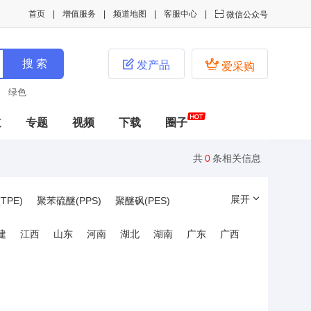
首页
增值服务
频道地图
客服中心

微信公众号


发产品
爱采购
绿色
道
专题
视频
下载
圈子
共
0
条相关信息
展开
PE)
聚苯硫醚(PPS)
聚醚砜(PES)
晶聚合物(LCP)
聚甲基丙烯酸甲酯(PMMA)
建
江西
山东
河南
湖北
湖南
广东
广西
丙烯腈/乙烯/苯乙烯共聚物(AES)
酚醛树脂(PF)
热塑性聚氨酯(TPU)