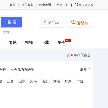
首页
增值服务
频道地图
客服中心

微信公众号


发产品
爱采购
绿色
道
专题
视频
下载
圈子
共
0
条相关信息
展开
合剂
粘合体系配合剂
建
江西
山东
河南
湖北
湖南
广东
广西