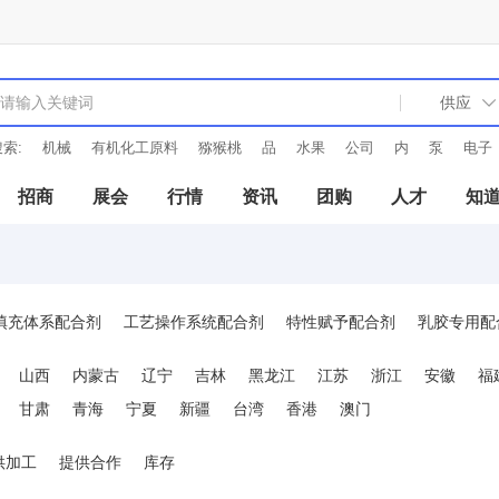
索:
机械
有机化工原料
猕猴桃
品
水果
公司
内
泵
电子
招商
展会
行情
资讯
团购
人才
知
填充体系配合剂
工艺操作系统配合剂
特性赋予配合剂
乳胶专用配
山西
内蒙古
辽宁
吉林
黑龙江
江苏
浙江
安徽
福
甘肃
青海
宁夏
新疆
台湾
香港
澳门
供加工
提供合作
库存