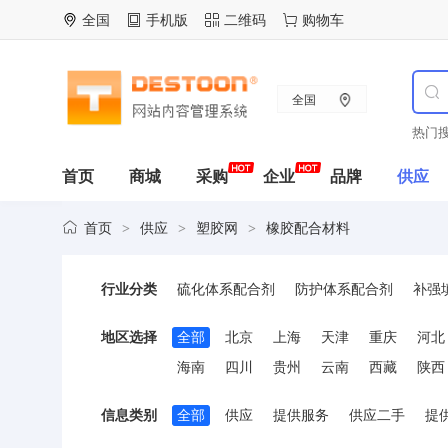
全国
手机版
二维码
购物车
全国
热门搜
首页
商城
采购
企业
品牌
供应
首页
供应
塑胶网
橡胶配合材料
>
>
>
行业分类
硫化体系配合剂
防护体系配合剂
补强
地区选择
全部
北京
上海
天津
重庆
河北
海南
四川
贵州
云南
西藏
陕西
信息类别
全部
供应
提供服务
供应二手
提