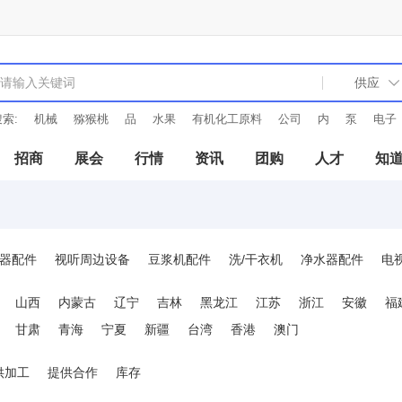
索:
机械
猕猴桃
品
水果
有机化工原料
公司
内
泵
电子
招商
展会
行情
资讯
团购
人才
知
器配件
视听周边设备
豆浆机配件
洗/干衣机
净水器配件
电
品
榨汁机配件
烟机配件
电磁炉配件
空调
洗衣机配件
消
山西
内蒙古
辽宁
吉林
黑龙江
江苏
浙江
安徽
福
炒锅配件
电压力锅配件
发烧器材
换气扇配件
中央空调
发
甘肃
青海
宁夏
新疆
台湾
香港
澳门
家电制造设备
礼品小家电
灯光照明
供加工
提供合作
库存