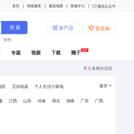
首页
增值服务
频道地图
客服中心

微信公众号


发产品
爱采购
绿色
道
专题
视频
下载
圈子
共
0
条相关信息
展开
视机
卫浴电器
个人生活小家电
毒柜配件
电热水壶配件
电饭煲配件
建
江西
山东
河南
湖北
湖南
广东
广西
酵箱配件
供热设备
家用电器加工