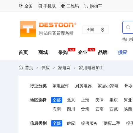
全国
手机版
二维码
购物车
全国
热门搜
首页
商城
采购
企业
品牌
供应
首页
供应
家电网
家用电器加工
>
>
>
行业分类
家电配件
厨房电器
家居小家电
热水
饮水机配件
影碟机
冰箱冰柜
音响产
地区选择
全部
北京
上海
天津
重庆
河北
电风扇配件
炉具配件
消费类电子
电
海南
四川
贵州
云南
西藏
陕西
家用电器产品代理加盟
库存家用电器
信息类别
全部
供应
提供服务
供应二手
提