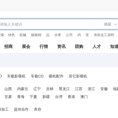
索:
绿色
机械
猕猴桃
品
水果
公司
内
泵
有机化工原料
招商
展会
行情
资讯
团购
人才
知
D
车载影碟机
车载CD
碟机配件
其它影碟机
山西
内蒙古
辽宁
吉林
黑龙江
江苏
浙江
安徽
福
甘肃
青海
宁夏
新疆
台湾
香港
澳门
供加工
提供合作
库存