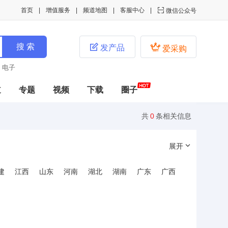
首页
增值服务
频道地图
客服中心

微信公众号


发产品
爱采购
电子
道
专题
视频
下载
圈子
共
0
条相关信息
展开
建
江西
山东
河南
湖北
湖南
广东
广西