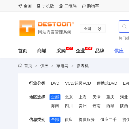
全国
手机版
二维码
购物车
全国
热门搜
首页
商城
采购
企业
品牌
供应
首页
供应
家电网
影碟机
>
>
>
行业分类
DVD
VCD/超级VCD
便携式DVD
EV
地区选择
全部
北京
上海
天津
重庆
河北
海南
四川
贵州
云南
西藏
陕西
信息类别
全部
供应
提供服务
供应二手
提