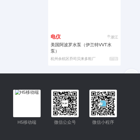
电仪
浙江
美国阿波罗水泵（伊兰特VVT水
泵）
杭州余杭区乔司贝来多鞋厂
广告
入驻
客服
小程序
H5移动端
微信公众号
微信小程序
公众号