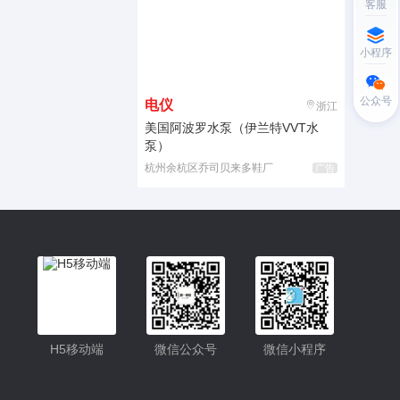
客服
小程序
公众号
电仪
浙江
美国阿波罗水泵（伊兰特VVT水
泵）
杭州余杭区乔司贝来多鞋厂
广告
H5移动端
微信公众号
微信小程序