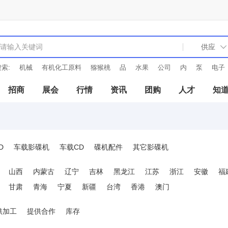
索:
机械
有机化工原料
猕猴桃
品
水果
公司
内
泵
电子
招商
展会
行情
资讯
团购
人才
知
D
车载影碟机
车载CD
碟机配件
其它影碟机
山西
内蒙古
辽宁
吉林
黑龙江
江苏
浙江
安徽
福
甘肃
青海
宁夏
新疆
台湾
香港
澳门
供加工
提供合作
库存