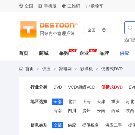
全国
手机版
二维码
购物车
全国
热门搜
首页
商城
采购
企业
品牌
供应
首页
供应
家电网
影碟机
便携式DVD
>
>
>
>
行业分类
DVD
VCD/超级VCD
便携式DVD
EV
地区选择
全部
北京
上海
天津
重庆
河北
海南
四川
贵州
云南
西藏
陕西
信息类别
全部
供应
提供服务
供应二手
提