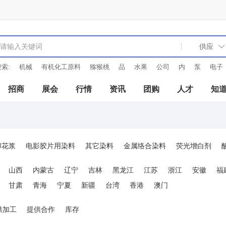
索:
机械
有机化工原料
猕猴桃
品
水果
公司
内
泵
电子
招商
展会
行情
资讯
团购
人才
知
印花浆
电影胶片用染料
其它染料
金属络合染料
荧光增白剂
染料
媒介染料
还原染料
活性染料
缩聚染料
硫化染料
溶
山西
内蒙古
辽宁
吉林
黑龙江
江苏
浙江
安徽
福
甘肃
青海
宁夏
新疆
台湾
香港
澳门
供加工
提供合作
库存