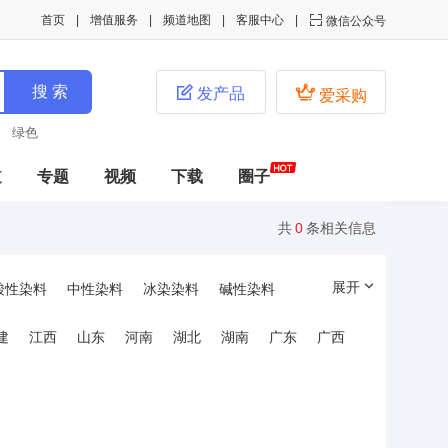
首页
增值服务
频道地图
客服中心

微信公众号


发产品
爱采购
绿色
道
专题
视频
下载
圈子
共
0
条相关信息
展开
酸性染料
中性染料
冰染染料
碱性染料
剂染料
造纸染料
木材染料
直接混纺染料
建
江西
山东
河南
湖北
湖南
广东
广西