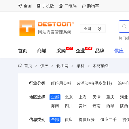
全国
手机版
二维码
购物车
全国
热门搜
首页
商城
采购
企业
品牌
供应
首页
供应
化工网
染料
木材染料
>
>
>
>
行业分类
纤维用染料
皮革染料(毛皮染料)
涂料
阳离子染料
直接染料
分散染料
食用
地区选择
全部
北京
上海
天津
重庆
河北
海南
四川
贵州
云南
西藏
陕西
信息类别
全部
供应
提供服务
供应二手
提