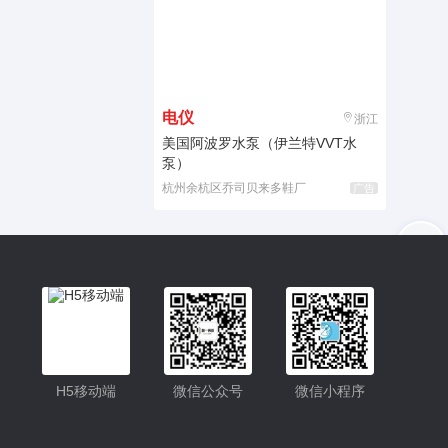
电仪
浙江
美国阿波罗水泵（伊兰特VVT水
泵）
杭州余杭区乔司贝来多鞋厂
广告
入驻
客服
小程序
H5移动端
微信公众号
微信小程序
公众号