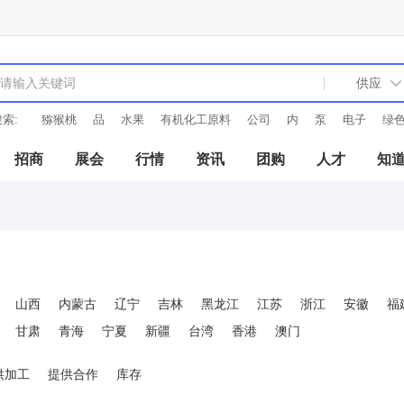
索:
猕猴桃
品
水果
有机化工原料
公司
内
泵
电子
绿
招商
展会
行情
资讯
团购
人才
知
山西
内蒙古
辽宁
吉林
黑龙江
江苏
浙江
安徽
福
甘肃
青海
宁夏
新疆
台湾
香港
澳门
供加工
提供合作
库存