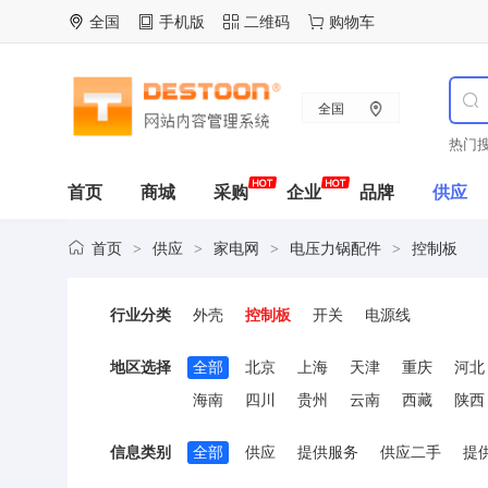
全国
手机版
二维码
购物车
全国
热门搜
首页
商城
采购
企业
品牌
供应
首页
供应
家电网
电压力锅配件
控制板
>
>
>
>
行业分类
外壳
控制板
开关
电源线
地区选择
全部
北京
上海
天津
重庆
河北
海南
四川
贵州
云南
西藏
陕西
信息类别
全部
供应
提供服务
供应二手
提