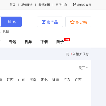
首页
增值服务
频道地图
客服中心

微信公众号


发产品
爱采购
色
机械
道
专题
视频
下载
圈子
共
0
条相关信息
展开
建
江西
山东
河南
湖北
湖南
广东
广西