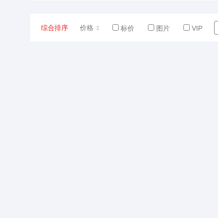
综合排序
价格
标价
图片
VIP