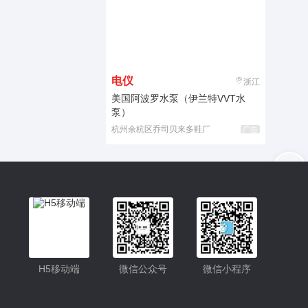
电仪
浙江
美国阿波罗水泵（伊兰特VVT水
泵）
杭州余杭区乔司贝来多鞋厂
广告
入驻
客服
小程序更便捷的查找产品
小程序
H5移动端
微信公众号
微信小程序
公众号