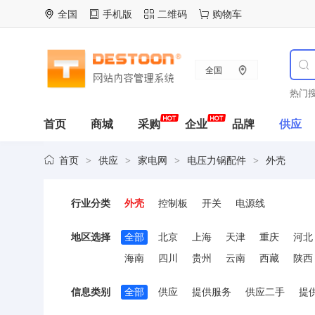
全国
手机版
二维码
购物车
全国
热门搜
首页
商城
采购
企业
品牌
供应
首页
供应
家电网
电压力锅配件
外壳
>
>
>
>
行业分类
外壳
控制板
开关
电源线
地区选择
全部
北京
上海
天津
重庆
河北
海南
四川
贵州
云南
西藏
陕西
信息类别
全部
供应
提供服务
供应二手
提