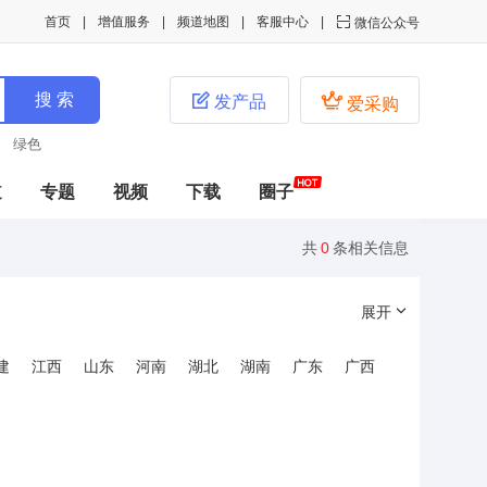
首页
增值服务
频道地图
客服中心

微信公众号


发产品
爱采购
绿色
道
专题
视频
下载
圈子
共
0
条相关信息
展开
建
江西
山东
河南
湖北
湖南
广东
广西