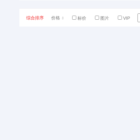
综合排序
价格
标价
图片
VIP