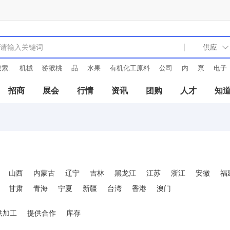
索:
机械
猕猴桃
品
水果
有机化工原料
公司
内
泵
电子
招商
展会
行情
资讯
团购
人才
知
山西
内蒙古
辽宁
吉林
黑龙江
江苏
浙江
安徽
福
甘肃
青海
宁夏
新疆
台湾
香港
澳门
供加工
提供合作
库存