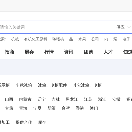
索:
机械
有机化工原料
猕猴桃
品
水果
公司
内
泵
电子
招商
展会
行情
资讯
团购
人才
知
展示柜
车载冰箱
冰箱、冷柜配件
其它冰箱、冷柜
山西
内蒙古
辽宁
吉林
黑龙江
江苏
浙江
安徽
福
甘肃
青海
宁夏
新疆
台湾
香港
澳门
供加工
提供合作
库存