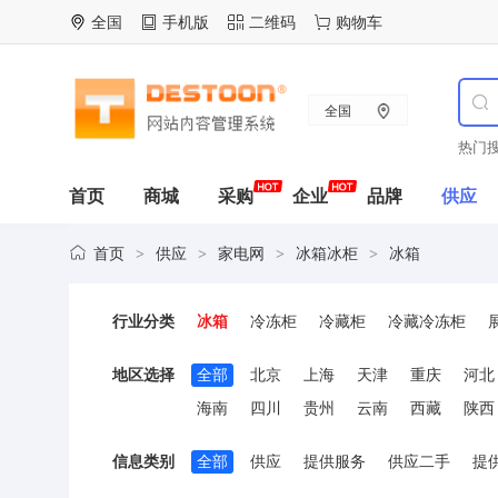
全国
手机版
二维码
购物车
全国
热门搜
首页
商城
采购
企业
品牌
供应
首页
供应
家电网
冰箱冰柜
冰箱
>
>
>
>
行业分类
冰箱
冷冻柜
冷藏柜
冷藏冷冻柜
地区选择
全部
北京
上海
天津
重庆
河北
海南
四川
贵州
云南
西藏
陕西
信息类别
全部
供应
提供服务
供应二手
提