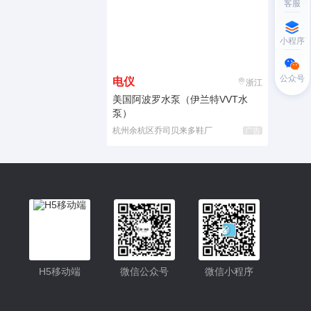
客服
小程序
公众号
电仪
浙江
美国阿波罗水泵（伊兰特VVT水
泵）
杭州余杭区乔司贝来多鞋厂
广告
H5移动端
微信公众号
微信小程序