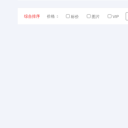
综合排序
价格
标价
图片
VIP