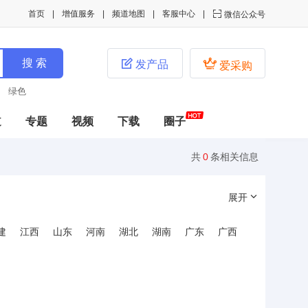
首页
增值服务
频道地图
客服中心

微信公众号


发产品
爱采购
绿色
道
专题
视频
下载
圈子
共
0
条相关信息
展开
建
江西
山东
河南
湖北
湖南
广东
广西