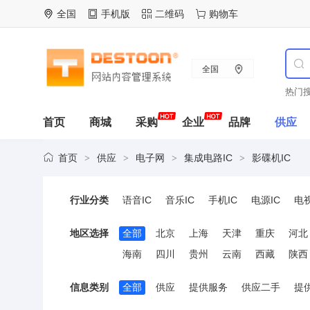
全国
手机版
二维码
购物车
全国
热门搜
首页
商城
采购
企业
品牌
供应
首页
供应
电子网
集成电路IC
影碟机IC
>
>
>
>
行业分类
语音IC
音乐IC
手机IC
电源IC
电视
仿真器
地区选择
全部
北京
上海
天津
重庆
河北
海南
四川
贵州
云南
西藏
陕西
信息类别
全部
供应
提供服务
供应二手
提