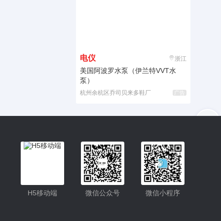
电仪
浙江
美国阿波罗水泵（伊兰特VVT水
泵）
杭州余杭区乔司贝来多鞋厂
广告
入驻
客服
小程序
H5移动端
微信公众号
微信小程序
公众号