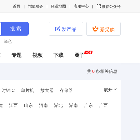
首页
增值服务
频道地图
客服中心

微信公众号


发产品
爱采购
绿色
道
专题
视频
下载
圈子
共
0
条相关信息
展开
时钟IC
单片机
放大器
存储器
建
江西
山东
河南
湖北
湖南
广东
广西