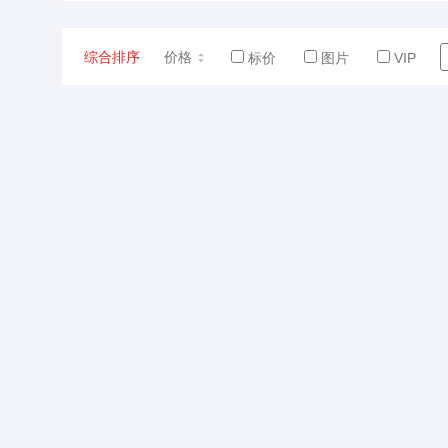
综合排序
价格
标价
图片
VIP