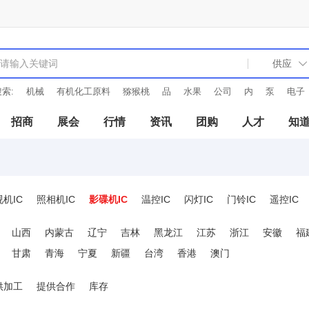
索:
机械
有机化工原料
猕猴桃
品
水果
公司
内
泵
电子
招商
展会
行情
资讯
团购
人才
知
机IC
照相机IC
影碟机IC
温控IC
闪灯IC
门铃IC
遥控IC
山西
内蒙古
辽宁
吉林
黑龙江
江苏
浙江
安徽
福
甘肃
青海
宁夏
新疆
台湾
香港
澳门
供加工
提供合作
库存