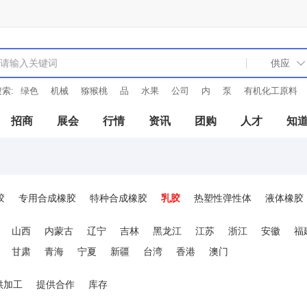
索:
绿色
机械
猕猴桃
品
水果
公司
内
泵
有机化工原料
招商
展会
行情
资讯
团购
人才
知
胶
专用合成橡胶
特种合成橡胶
乳胶
热塑性弹性体
液体橡胶
山西
内蒙古
辽宁
吉林
黑龙江
江苏
浙江
安徽
福
甘肃
青海
宁夏
新疆
台湾
香港
澳门
供加工
提供合作
库存