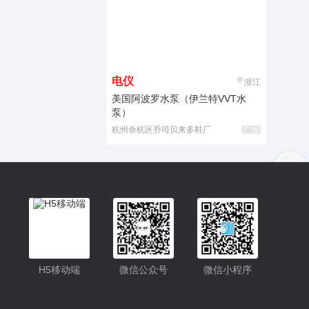
电仪
浙江
美国阿波罗水泵（伊兰特VVT水
泵）
杭州余杭区乔司贝来多鞋厂
广告
入驻
客服
小程序
H5移动端
微信公众号
微信小程序
公众号