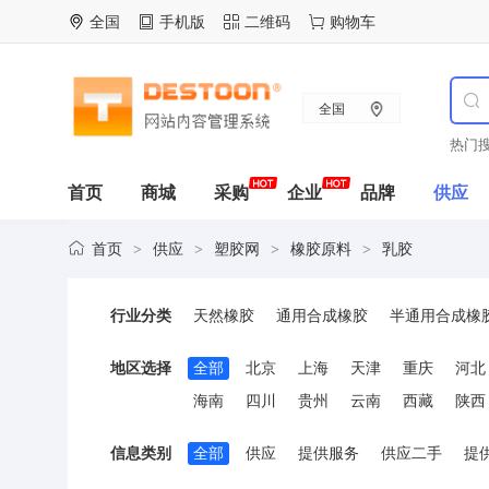
全国
手机版
二维码
购物车
全国
热门搜
首页
商城
采购
企业
品牌
供应
首页
供应
塑胶网
橡胶原料
乳胶
>
>
>
>
行业分类
天然橡胶
通用合成橡胶
半通用合成橡
地区选择
全部
北京
上海
天津
重庆
河北
海南
四川
贵州
云南
西藏
陕西
信息类别
全部
供应
提供服务
供应二手
提