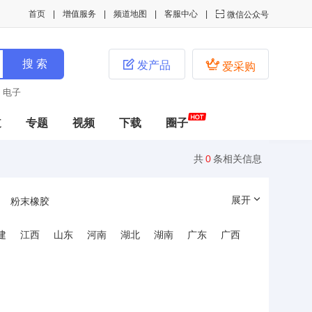
首页
增值服务
频道地图
客服中心

微信公众号


发产品
爱采购
电子
道
专题
视频
下载
圈子
共
0
条相关信息
展开
粉末橡胶
建
江西
山东
河南
湖北
湖南
广东
广西