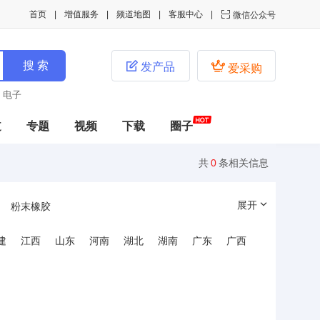
首页
增值服务
频道地图
客服中心

微信公众号


发产品
爱采购
电子
绿色
道
专题
视频
下载
圈子
共
0
条相关信息
展开
粉末橡胶
建
江西
山东
河南
湖北
湖南
广东
广西