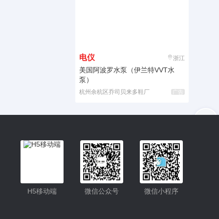
电仪
浙江
美国阿波罗水泵（伊兰特VVT水
泵）
杭州余杭区乔司贝来多鞋厂
广告
入驻
客服
小程序更便捷的查找产品
小程序
H5移动端
微信公众号
微信小程序
公众号