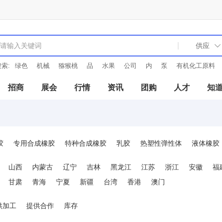
索:
绿色
机械
猕猴桃
品
水果
公司
内
泵
有机化工原料
招商
展会
行情
资讯
团购
人才
知
胶
专用合成橡胶
特种合成橡胶
乳胶
热塑性弹性体
液体橡胶
山西
内蒙古
辽宁
吉林
黑龙江
江苏
浙江
安徽
福
甘肃
青海
宁夏
新疆
台湾
香港
澳门
供加工
提供合作
库存