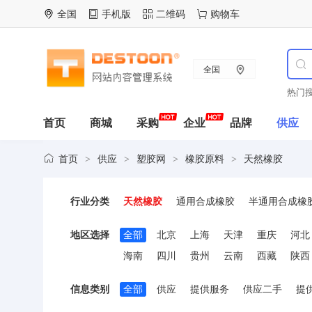
全国
手机版
二维码
购物车
全国
热门搜
首页
商城
采购
企业
品牌
供应
首页
供应
塑胶网
橡胶原料
天然橡胶
>
>
>
>
行业分类
天然橡胶
通用合成橡胶
半通用合成橡
地区选择
全部
北京
上海
天津
重庆
河北
海南
四川
贵州
云南
西藏
陕西
信息类别
全部
供应
提供服务
供应二手
提