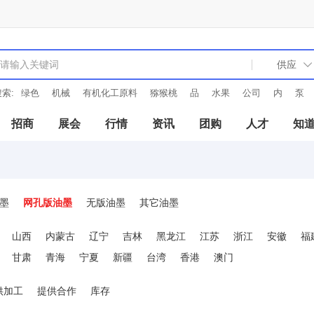
索:
绿色
机械
有机化工原料
猕猴桃
品
水果
公司
内
泵
招商
展会
行情
资讯
团购
人才
知
墨
网孔版油墨
无版油墨
其它油墨
山西
内蒙古
辽宁
吉林
黑龙江
江苏
浙江
安徽
福
甘肃
青海
宁夏
新疆
台湾
香港
澳门
供加工
提供合作
库存