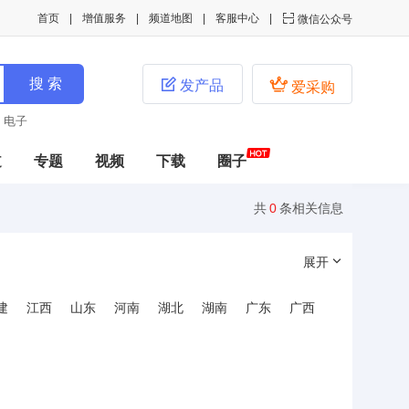
首页
增值服务
频道地图
客服中心

微信公众号


发产品
爱采购
电子
道
专题
视频
下载
圈子
共
0
条相关信息
展开
建
江西
山东
河南
湖北
湖南
广东
广西