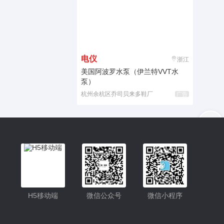
电仪
浙江
美国阿波罗水泵（伊兰特VVT水
泵）
杭州余杭区乔司贝来多鞋厂
广告
入驻
客服
小程序
H5移动端
微信公众号
微信小程序
公众号