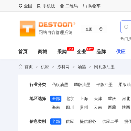
全国
手机版
二维码
购物车
全国
热门搜
首页
商城
采购
企业
品牌
供应
首页
供应
涂料网
油墨
网孔版油墨
>
>
>
>
行业分类
凸版油墨
凹版油墨
平版油墨
柔版油
地区选择
全部
北京
上海
天津
重庆
河北
海南
四川
贵州
云南
西藏
陕西
信息类别
全部
供应
提供服务
供应二手
提