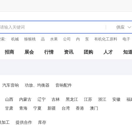
索:
机械
猕猴桃
品
水果
公司
内
泵
有机化工原料
电子
招商
展会
行情
资讯
团购
人才
知
汽车音响
功放、均衡器
音响配件
山西
内蒙古
辽宁
吉林
黑龙江
江苏
浙江
安徽
福
甘肃
青海
宁夏
新疆
台湾
香港
澳门
供加工
提供合作
库存