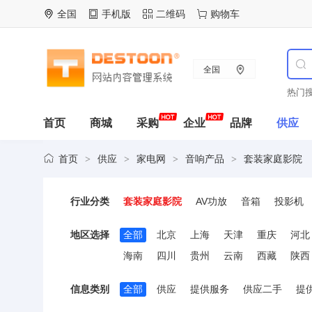
全国
手机版
二维码
购物车
全国
热门搜
首页
商城
采购
企业
品牌
供应
首页
供应
家电网
音响产品
套装家庭影院
>
>
>
>
行业分类
套装家庭影院
AV功放
音箱
投影机
地区选择
全部
北京
上海
天津
重庆
河北
海南
四川
贵州
云南
西藏
陕西
信息类别
全部
供应
提供服务
供应二手
提