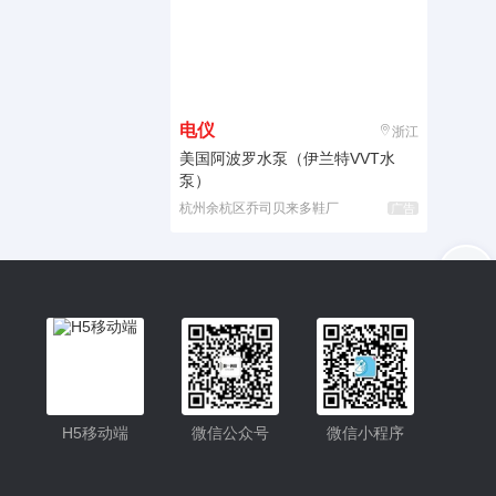
电仪
浙江
美国阿波罗水泵（伊兰特VVT水
泵）
杭州余杭区乔司贝来多鞋厂
广告
入驻
客服
小程序
H5移动端
微信公众号
微信小程序
公众号