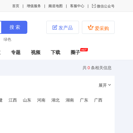
首页
增值服务
频道地图
客服中心

微信公众号


发产品
爱采购
绿色
道
专题
视频
下载
圈子
共
0
条相关信息
展开
建
江西
山东
河南
湖北
湖南
广东
广西