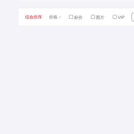
综合排序
价格
标价
图片
VIP