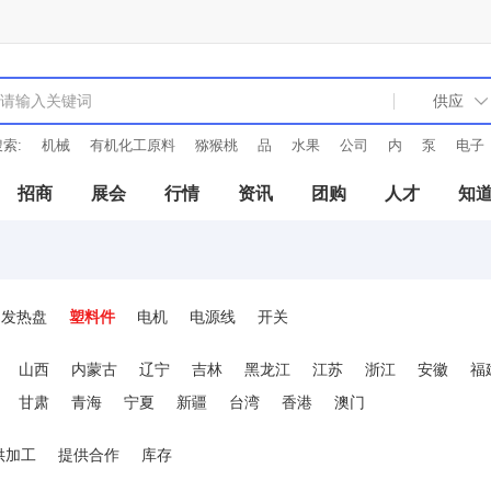
索:
机械
有机化工原料
猕猴桃
品
水果
公司
内
泵
电子
招商
展会
行情
资讯
团购
人才
知
发热盘
塑料件
电机
电源线
开关
山西
内蒙古
辽宁
吉林
黑龙江
江苏
浙江
安徽
福
甘肃
青海
宁夏
新疆
台湾
香港
澳门
供加工
提供合作
库存