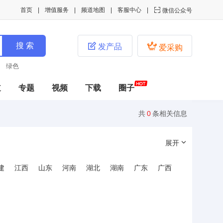
首页
增值服务
频道地图
客服中心

微信公众号


发产品
爱采购
绿色
道
专题
视频
下载
圈子
共
0
条相关信息
展开
建
江西
山东
河南
湖北
湖南
广东
广西