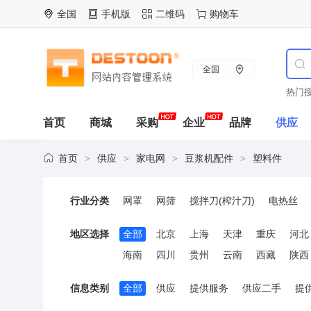
全国
手机版
二维码
购物车
全国
热门搜
首页
商城
采购
企业
品牌
供应
首页
供应
家电网
豆浆机配件
塑料件
>
>
>
>
行业分类
网罩
网筛
搅拌刀(榨汁刀)
电热丝
地区选择
全部
北京
上海
天津
重庆
河北
海南
四川
贵州
云南
西藏
陕西
信息类别
全部
供应
提供服务
供应二手
提