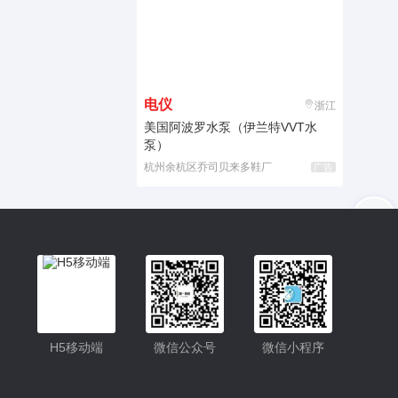
电仪
浙江
美国阿波罗水泵（伊兰特VVT水
泵）
杭州余杭区乔司贝来多鞋厂
广告
入驻
客服
小程序更便捷的查找产品
小程序
H5移动端
微信公众号
微信小程序
公众号